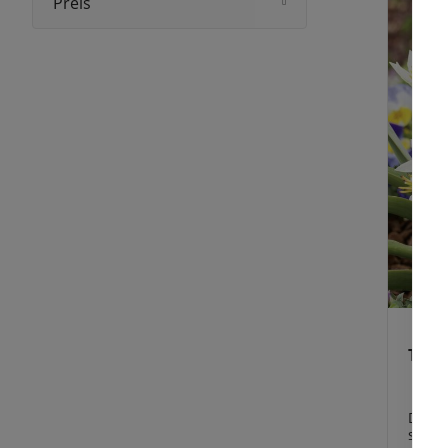
Preis
und S
verwe
Blume
Grupp
Kombi
Hyazi
Kroku
„poly
fröhli
magis
Diese
erste
und o
weite
praest
Verwi
Tuli
Die „T
stern