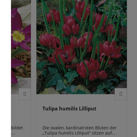
kamen. „whittallii“ erblüht ab April
n Ihren
und erreicht eine Höhe von ca. 30 cm.
ilac
Diese Tulpensorte ist im Beet und
er ersten
Steingarten ebenso zu verwenden,
ndort und
wie in Töpfen oder auf
le weitere
Blumenwiesen. „whittallii“ wird Sie
 eine
nach ihrer ersten Blüte, bei
optimalem Standort und optimaler
Pflege, noch viele weitere Jahre
erfreuen. Sie ist für eine
Verwilderung geeignet!
sque
Tulipa humilis Lilliput
sque“ bildet
Die ovalen, kardinalroten Blüten der
t eine
„Tulipa humilis Lilliput“ sitzen auf