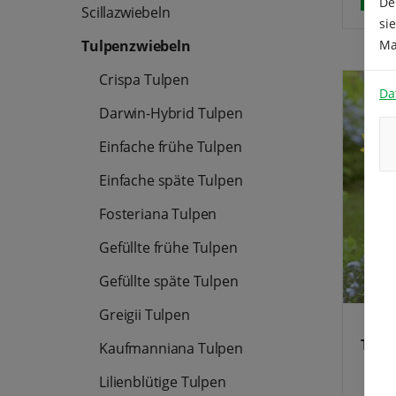
De
Scillazwiebeln
die G
si
Hande
humil
Tulpenzwiebeln
Ma
errei
erfre
Crispa Tulpen
Frühl
Da
wirkt
Darwin-Hybrid Tulpen
ebens
Blume
Einfache frühe Tulpen
Ocula
geeig
erste
Einfache späte Tulpen
und o
weite
Fosteriana Tulpen
Gefüllte frühe Tulpen
Gefüllte späte Tulpen
Greigii Tulpen
Tuli
Kaufmanniana Tulpen
Lilienblütige Tulpen