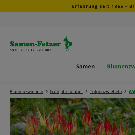
Erfahrung seit 1865 - B
m Hauptinhalt springen
Zur Suche springen
Zur Hauptnavigation springen
Samen
Blumenzw
Blumenzwiebeln
Frühjahrsblüher
Tulpenzwiebeln
Wi