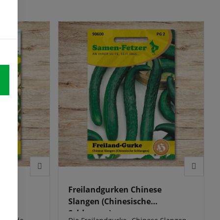
s sorgt für
herheit im
s.
riebe nach
köpfen Sie
ichen des
 F1
Freilandgurken Chinese
Slangen (Chinesische
Schlangen)