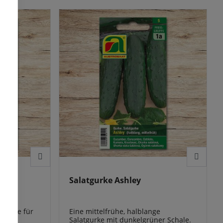
ltung der
Salatgurke Ashley
nsorte für
Eine mittelfrühe, halblange
s.
Salatgurke mit dunkelgrüner Schale.