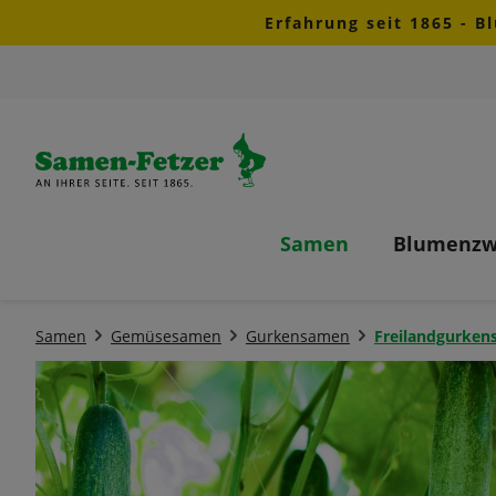
Erfahrung seit 1865 - B
m Hauptinhalt springen
Zur Suche springen
Zur Hauptnavigation springen
Samen
Blumenzw
Samen
Gemüsesamen
Gurkensamen
Freilandgurke