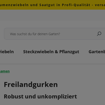
lumenzwiebeln und Saatgut in Profi-Qualität - ver
iebeln
Steckzwiebeln & Pflanzgut
Garten
nsamen
Freilandgurken
Robust und unkompliziert