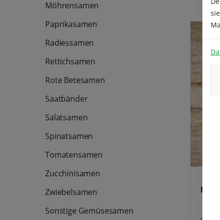
De
Möhrensamen
Sorten
si
Paprikasamen
Ma
Radiessamen
Da
Rettichsamen
Rote Betesamen
Saatbänder
Salatsamen
Spinatsamen
Tomatensamen
Zucchinisamen
Frei
Zwiebelsamen
Sonstige Gemüsesamen