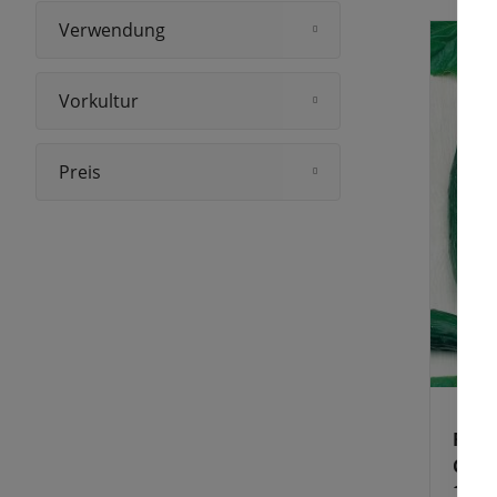
Verwendung
Vorkultur
Preis
Frei
Chin
Schl