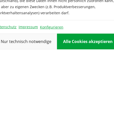
utschland), die diese Daten Ihnen nicht persönlich zuordnen kann,
vielfalt.
hohe Pflanzenvitalität. Da
e aber zu eigenen Zwecken (z.B. Produktverbesserungen,
eine sehr hohe Ertragssic
Freiland und Gewächshau
rktverhaltensanalysen) verarbeiten darf.
Entfernen Sie die Seitent
dem 1. Fruchtansatz und 
die Haupttrieb nach erre
tenschutz
Impressum
Konfigurieren
Gewächshausdaches.
Nur technisch notwendige
Alle Cookies akzeptieren
landgurken Marketmore
Snackgurken Picolino