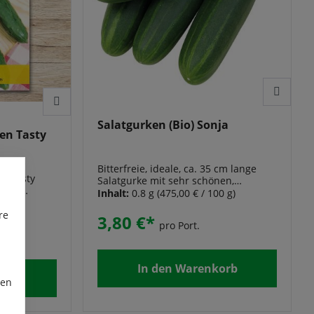
Salatgurken (Bio) Sonja
en Tasty
Bitterfreie, ideale, ca. 35 cm lange
e „Tasty
Salatgurke mit sehr schönen,
eicht
gleichmäßigen Früchten. Sonja
Inhalt:
0.8 g
(475,00 € / 100 g)
e bis zu 30
besitzt ein kleines Kernhaus und ist
ensorte hat
re
eine schmackhafte und bitterfreie
3,80 €*
pro Port.
n kleines
Salatgurke! Bei Sonja handelt es sich
ort nach der
um eine Neuzüchtung vom TypTanja.
 Temperatur
reen F1“
In den Warenkorb
ßige
orb
ren
ßen Sie kein
ken haben
zen und eine