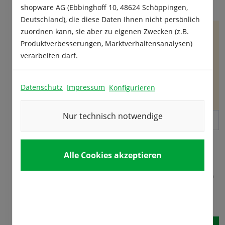
halten bis der Samen keimt.
shopware AG (Ebbinghoff 10, 48624 Schöppingen,
Deutschland), die diese Daten Ihnen nicht persönlich
zuordnen kann, sie aber zu eigenen Zwecken (z.B.
Produktverbesserungen, Marktverhaltensanalysen)
verarbeiten darf.
Datenschutz
Impressum
Konfigurieren
Nur technisch notwendige
Rasen/Rasenreparatur
Neudorff „Lückenlos“
Alle Cookies akzeptieren
Neudorff Rasenreparatur
Rasensamen
„Lückenlos“ ist eine
Schattenrasen
anwendungsfertige
Inhalt:
1.2 kg
(15,75 € / 1 kg)
Rasenreparaturmischung mit
Der Rasensamen
dem natürlichen
18,90 €*
pro Pack.
„Schattenrasen“ ist
Bodenverbesserer Terra
empfehlenswert für
Inhalt:
2.5 kg
(11,90 € / 1 kg)
Preta. Es besteht aus 4
schattige Lagen unter
Sorten schnellkeimenden