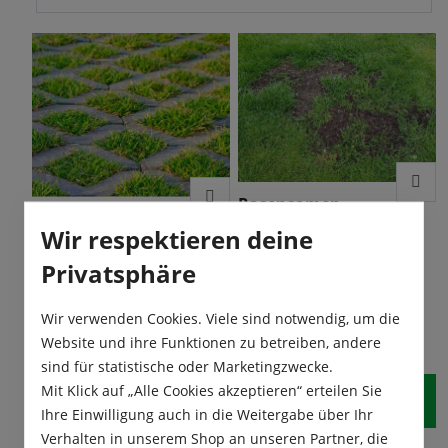
Rasensamen
Rasensamen
Regenerationsrasen
Wir respektieren deine
Schotterrasen/Formstei
Novagreen
Der Rasensamen
nbegrünung
Privatsphäre
Der Rasensamen
„Regenerationsrasen
„Schotterrasen“ ist geeignet
Novagreen“ ist eine
Inhalt:
1 kg
zur Einsaat von
Inhalt:
500 g
(0,01 € / 1 g)
besondere Mischung zum
Wir verwenden Cookies. Viele sind notwendig, um die
Rasengittersteinen und von
Ausbessern kahler Stellen im
13,60 €*
pro Pack.
geschotterten Parkflächen.
Website und ihre Funktionen zu betreiben, andere
Rasen. Diese Rasenmischung
5,40 €*
pro Pack.
Die Aussaat der
ist raschwüchsig, robust und
sind für statistische oder Marketingzwecke.
Formsteinbegrünung sollte
strapazierfähig.
Mit Klick auf „Alle Cookies akzeptieren“ erteilen Sie
nur auf einer vorbereiteten
In den Warenkorb
Fläche getätigt werden. Dazu
Ihre Einwilligung auch in die Weitergabe über Ihr
In den Warenkorb
das Saatgut gut andrücken
Verhalten in unserem Shop an unseren Partner, die
und regelmäßig feucht