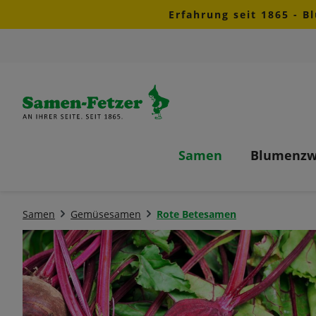
Erfahrung seit 1865 - B
m Hauptinhalt springen
Zur Suche springen
Zur Hauptnavigation springen
Samen
Blumenzw
Samen
Gemüsesamen
Rote Betesamen