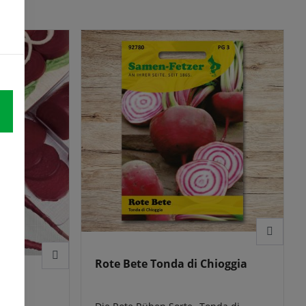
 cm. Wenn
n
öchten,
e Oktober
Kugeln in
 Sie diese
Rote Bete Tonda di Chioggia
ng)