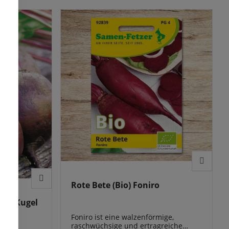
den Winterbedarf einlagern möchten,
sollten Sie diese bis Ende Oktober
ernten. Schlagen Sie die Kugeln in
Sand ein und überwintern Sie diese
frostfrei. Mit dem Anbau dieser
historischen Rote Rüben Sorte
unterstützen Sie die Erhaltung der
Sortenvielfalt.
Rote Bete (Bio) Foniro
ote Kugel
Foniro ist eine walzenförmige,
raschwüchsige und ertragreiche