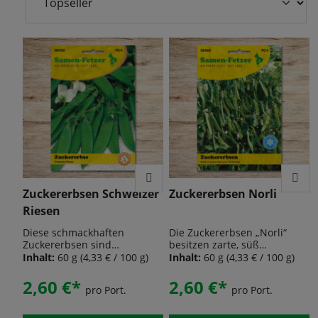
Zuckererbsen Schweizer
Zuckererbsen Norli
Riesen
Diese schmackhaften
Die Zuckererbsen „Norli“
Zuckererbsen sind
besitzen zarte, süß
buntblühend und werden
schmeckende und
Inhalt:
60 g
(4,33 € / 100 g)
Inhalt:
60 g
(4,33 € / 100 g)
jung mit der Schale
aromatische Hülsen. Diese
gegessen. „Schweizer
voll fleischigen Hülsen
2,60 €*
2,60 €*
pro Port.
pro Port.
Riesen“ erreichen eine Höhe
werden bei einer frühen
von ca. 130 cm und können
Ernte als Zuckerschoten
mit der Schale gekocht
verzehrt. Sie sind rund und