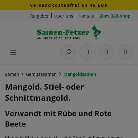
Versandkostenfrei ab 45 EUR
Zum Hauptinhalt springen
Ratgeber
Über uns
Kontakt
Zum B2B-Shop
Samen
Gemüsesamen
Mangoldsamen
Mangold. Stiel- oder
Schnittmangold.
Verwandt mit Rübe und Rote
Beete
Mangold (
Beta vulgaris) ist eine Gemüsepflanze, die aus