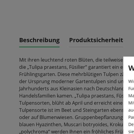
Beschreibung
Produktsicherheit
Mit ihren leuchtend roten Blüten, die teilweise zu dri
W
die „Tulipa praestans, Füsilier“ garantiert ein echte
Frühlingsgarten. Diese mehrblütigen Tulpen zählen
der Ursprung moderner Gartentulpen sind und ers
Wi
Jahrhunderts aus Kleinasien nach Deutschland in
Fu
Handelsfamilien kamen. „Tulipa praestans, Füsilier“
Ma
Tulpensorten, blüht ab April und erreicht eine Höh
Mi
Tulpensorte ist im Beet und Steingarten ebenso zu
au
oder auf Blumenwiesen. Gruppenbepflanzungen u
Pa
blauen Hyazinthen, Muscari botryoides, Krokussen
De
„polychroma“ werden Ihnen ein fröhliches Frühlin
si