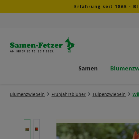
Erfahrung seit 1865 - B
m Hauptinhalt springen
Zur Suche springen
Zur Hauptnavigation springen
Samen
Blumenzw
Blumenzwiebeln
Frühjahrsblüher
Tulpenzwiebeln
Wi
Bildergalerie überspringen