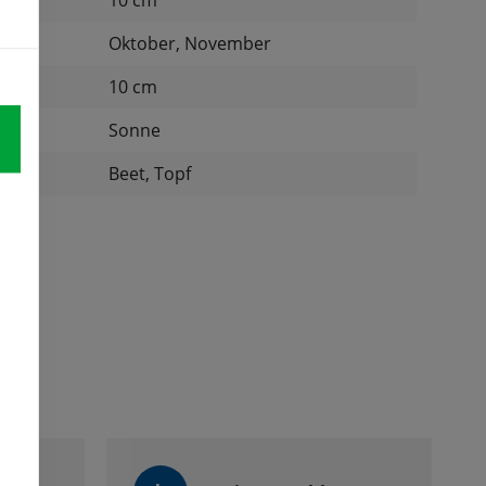
10 cm
Oktober, November
nd:
10 cm
Sonne
:
Beet, Topf