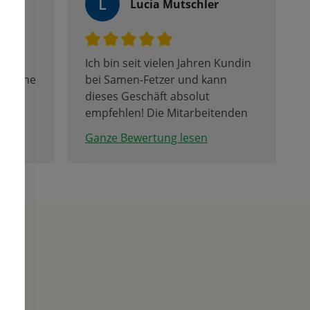
L
Lucia Mutschler
mer
Ich bin seit vielen Jahren Kundin
undliche
bei Samen-Fetzer und kann
 auch
dieses Geschäft absolut
nau
empfehlen! Die Mitarbeitenden
rten.
sind immer total freundlich und
Ganze Bewertung lesen
gen
beraten sehr kompetent!
 das