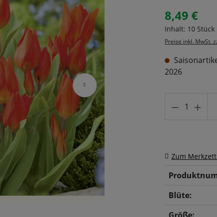
8,49 €
Regulärer Prei
Inhalt:
10 Stück
Preise inkl. MwSt. 
Saisonartike
2026
Produkt A
Zum Merkzett
Produktnum
Blüte:
Größe: