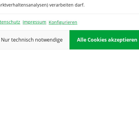
Pflanztiefe:
 ihrer ersten Blüte, bei
rktverhaltensanalysen) verarbeiten darf.
e weitere Jahre erfreuen.
Pflanzung:
g geeignet!
tenschutz
Impressum
Konfigurieren
Reihenabsta
Standort:
Nur technisch notwendige
Alle Cookies akzeptieren
Verwendung