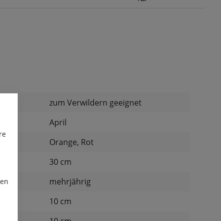
:
zum Verwildern geeignet
April
re
Orange, Rot
30 cm
mehrjährig
ren
d:
10 cm