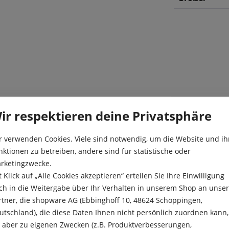
tt auf einem Stiel sitzen, ist
Besonderheit
ir respektieren deine Privatsphäre
r Blickfang in Ihrem
 zu den Wildtulpen, welche
Blüte:
tmals Mitte des 16.
r verwenden Cookies. Viele sind notwendig, um die Website und ih
Farbe:
 die Gärten wohlhabender
nktionen zu betreiben, andere sind für statistische oder
 zählt zu den beliebtesten
rketingzwecke.
Höhe:
e von ca. 30 cm. Diese
t Klick auf „Alle Cookies akzeptieren“ erteilen Sie Ihre Einwilligung
 verwenden, wie in Töpfen
Kulturdauer:
ch in die Weitergabe über Ihr Verhalten in unserem Shop an unse
nd Kombinationen mit
rtner, die shopware AG (Ebbinghoff 10, 48624 Schöppingen,
Pflanzabstan
 oder der Wildtulpe
utschland), die diese Daten Ihnen nicht persönlich zuordnen kann,
gsbild mit magischen
e aber zu eigenen Zwecken (z.B. Produktverbesserungen,