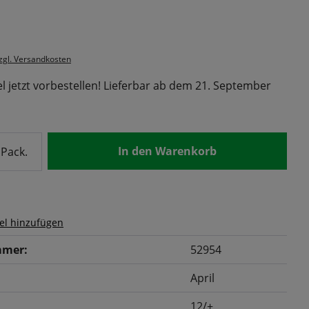
s:
zzgl. Versandkosten
l jetzt vorbestellen! Lieferbar ab dem 21. September
nzahl: Gib den gewünschten Wert ein od
In den Warenkorb
Pack.
el hinzufügen
mer:
52954
April
12/+