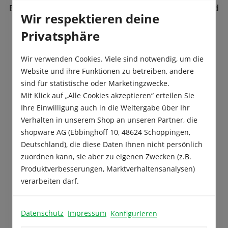
Erfahre mehr über unsere Produkte, deren Anbau und
Wir respektieren deine
Verwendung.
Privatsphäre
Hier findest du:
Wir verwenden Cookies. Viele sind notwendig, um die
Website und ihre Funktionen zu betreiben, andere
>
Hintergrundwissen
sind für statistische oder Marketingzwecke.
>
Profi-Tipps
Mit Klick auf „Alle Cookies akzeptieren“ erteilen Sie
>
Praxisnahe Hinweise
Ihre Einwilligung auch in die Weitergabe über Ihr
Verhalten in unserem Shop an unseren Partner, die
shopware AG (Ebbinghoff 10, 48624 Schöppingen,
Deutschland), die diese Daten Ihnen nicht persönlich
zuordnen kann, sie aber zu eigenen Zwecken (z.B.
Produktverbesserungen, Marktverhaltensanalysen)
verarbeiten darf.
Datenschutz
Impressum
Konfigurieren