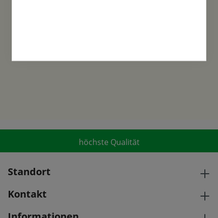
Familientradition
Samen-Fetzer wurde 1865 in Gönningen
gegründet und ist ein traditionsreiches
Familienunternehmen in der 6. Generation.
höchste Qualität
Standort
Kontakt
Informationen