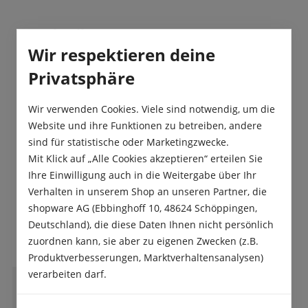
Beschreibung
Wir respektieren deine
Mit ihren signalroten Blüten, die innen einen
dunkel-purpurroten, basalen Fleck besitzen,
Privatsphäre
welcher teilweise gelb umrahmt ist…
Mehr
Wir verwenden Cookies. Viele sind notwendig, um die
Produktsicherheit
Website und ihre Funktionen zu betreiben, andere
sind für statistische oder Marketingzwecke.
Mit Klick auf „Alle Cookies akzeptieren“ erteilen Sie
Ihre Einwilligung auch in die Weitergabe über Ihr
Verhalten in unserem Shop an unseren Partner, die
shopware AG (Ebbinghoff 10, 48624 Schöppingen,
Das sagen unsere Kunden
Deutschland), die diese Daten Ihnen nicht persönlich
zuordnen kann, sie aber zu eigenen Zwecken (z.B.
Produktverbesserungen, Marktverhaltensanalysen)
verarbeiten darf.
M
Martina Rommel