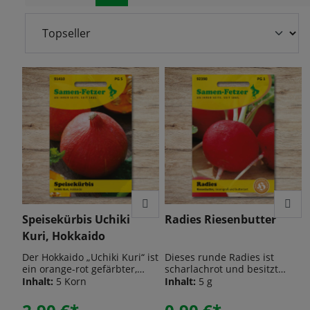
Speisekürbis Uchiki
Radies Riesenbutter
Kuri, Hokkaido
Der Hokkaido „Uchiki Kuri“ ist
Dieses runde Radies ist
ein orange-rot gefärbter,
scharlachrot und besitzt
kaum gerippter Speisekürbis,
große Knollen, die mild im
Inhalt:
5 Korn
Inhalt:
5 g
mit goldgelbem, sehr
Geschmack sind.
schmackhaften Fruchtfleisch.
„Riesenbutter“ ist eine