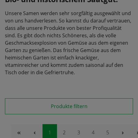
Unsere Samen werden sehr sorgfältig ausgewählt und
von uns handverlesen. So kannst du darauf vertrauen,
dass alle unsere Produkte von bester Profiqualität
sind. Es gibt doch nichts Schöneres, als die volle
Geschmacksexplosion von Gemüse aus dem eigenen
Garten zu genießen. Das frische Gemüse aus dem
heimischen Garten ist einfach knackiger,
vitaminreicher und kommt zudem saisonal auf den
Tisch oder in die Gefriertruhe.
Produkte filtern
Seite
Seite
Seite
Seite
Seite
1
2
3
4
5