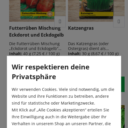
Futterrüben Mischung
Katzengras
Eckdorot und Eckdogelb
Die Futterrüben Mischung
Das Katzengras (oder
„Eckdorot und Eckdogelb“
Ostergras) dient als
bietet gerade für den Winter
Verdauungshilfe für Katzen
Inhalt:
40 g
(7,25 € / 100 g)
Inhalt:
30 g
(8,67 € / 100 g)
ein hervorragendes Futter
und enthält wertvolle
für Stalltiere. Futterrüben
Mineralstoffe und Vitamine
2,90 €*
2,60 €*
Wir respektieren deine
pro Port.
pro Port.
(auch genannt Runkelrüben)
für Ihren Liebling. Saatgut in
sind frostsichere
eine Schale oder Gefäß in
Privatsphäre
Flüssigkeitsspender bei
Erde, Sand oder Vließpapier
kalten Temperaturen.
dicht aussäen. Inhalt reicht
In den Warenkorb
In den Warenkorb
Außerdem sind geschnitzte
für ca. 15 Töpfe mit 15 cm
Wir verwenden Cookies. Viele sind notwendig, um die
„Rübengeister“ eine lustige
Durchmesser.
Website und ihre Funktionen zu betreiben, andere
Herbstdekoration für den
Garten.
sind für statistische oder Marketingzwecke.
Mit Klick auf „Alle Cookies akzeptieren“ erteilen Sie
Ihre Einwilligung auch in die Weitergabe über Ihr
Verhalten in unserem Shop an unseren Partner, die