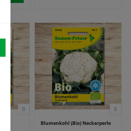
abdecken.
 F1
Blumenkohl (Bio) Neckarperle