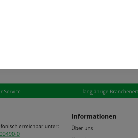
bilden sie einen schönen 
esco-Typ mit kegelförmigen
Gemüsebeet. Die robuste 
ten und feinem Geschmack.
Abwechslung in die Küch
sich hervorragend für viel
Kohlgerichte.
9 €*
pro Port.
In den Warenkorb
r Service
langjährige Branchener
Informationen
efonisch erreichbar unter:
Über uns
00490-0