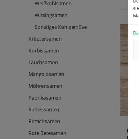
De
Weißkohlsamen
in de
si
gekoc
Anbau
Wirsingsamen
Ma
Winte
Sie di
Sonstiges Kohlgemüse
Da
Kräutersamen
Kürbissamen
Lauchsamen
Mangoldsamen
Möhrensamen
Paprikasamen
Radiessamen
Rettichsamen
Roma
Rote Betesamen
Blum