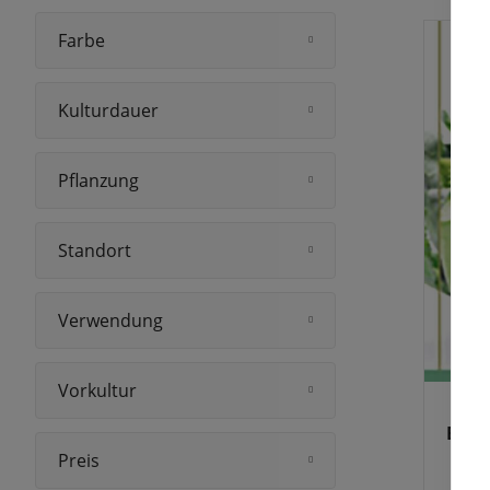
Farbe
Kulturdauer
Pflanzung
Standort
Verwendung
Vorkultur
Blum
Preis