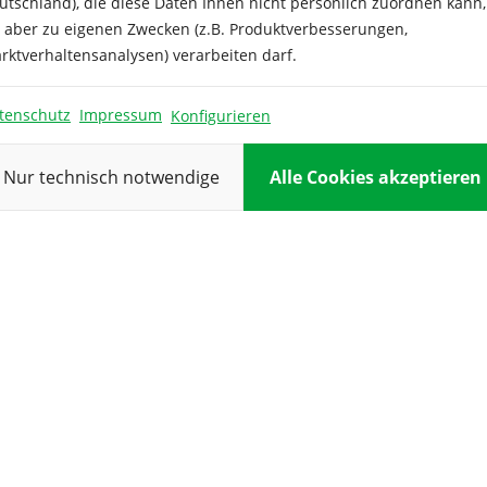
utschland), die diese Daten Ihnen nicht persönlich zuordnen kann,
r Küche, als Rohkost oder
Sortenvielfalt.
e aber zu eigenen Zwecken (z.B. Produktverbesserungen,
ht, verwendbar ist. Mit dem
 dieser historischen
rktverhaltensanalysen) verarbeiten darf.
rblumenkohl Sorte unterstützen
e Erhaltung der Sortenvielfalt.
tenschutz
Impressum
Konfigurieren
Nur technisch notwendige
Alle Cookies akzeptieren
nesco Minaret-
Blumenkohl Nautilus
enkohl