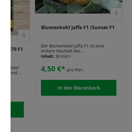
Blumenkohl Jaffa F1 /Sunset F1
Der Blumenkohl Jaffa F1 ist eine
F 2279 F1
leckere Neuheit des
Blumenkohlsortiments. Sogar gegart
Inhalt:
30 Korn
leuchtet diese orangefarbene
Blumenkohlsorte in einem tollen
4,50 €*
uch Wilder
pro Port.
Orange! Diese Kohlsorte ist ein sehr
elle und
gesundes und schmackhaftes
Gemüse, das vielseitig in der Küche,
meweißen
als Rohkost oder gekocht, verwendbar
In den Warenkorb
lungszeit ab
ist.
chte 1,2-
rte
orb