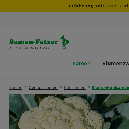
Erfahrung seit 1865 - B
m Hauptinhalt springen
Zur Suche springen
Zur Hauptnavigation springen
Samen
Blumenzw
Samen
Gemüsesamen
Kohlsamen
Blumenkohlsame