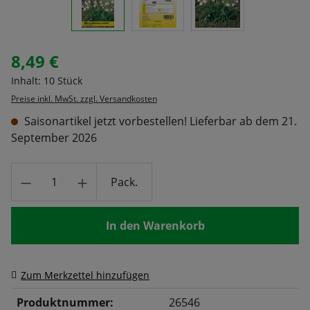
8,49 €
Regulärer Preis:
Inhalt:
10 Stück
Preise inkl. MwSt. zzgl. Versandkosten
Saisonartikel jetzt vorbestellen! Lieferbar ab dem 21.
September 2026
Produkt Anzahl: Gib den gewünschten Wert
Pack.
In den Warenkorb
Zum Merkzettel hinzufügen
Produktnummer:
26546