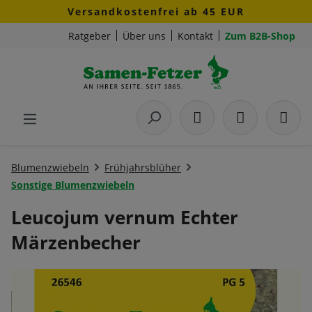
Versandkostenfrei ab 45 EUR
Zum Hauptinhalt springen
Ratgeber
Über uns
Kontakt
Zum B2B-Shop
Blumenzwiebeln
Frühjahrsblüher
Sonstige Blumenzwiebeln
Leucojum vernum Echter
Märzenbecher
Bildergalerie überspringen