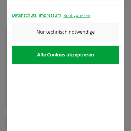
Das sagen unsere Kunden
Datenschutz
Impressum
Konfigurieren
Nur technisch notwendige
G
Gabriele Schmid
Alle Cookies akzeptieren
Etwas was man leider immer seltener erlebt "
sehr freundliche kompetente Beratung die
auch zuhören kann und Zielgenau berät und
das in allen Sparten. Tolle Firma mit
erstklassigen Team denen man anmerkt das
Ganze Bewertung lesen
sie mit Freude dabei sind.
S
Simon Schenkel