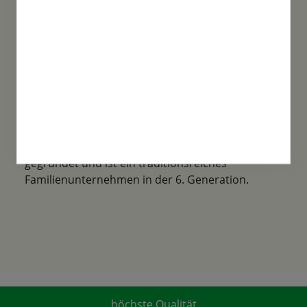
Familientradition
Samen-Fetzer wurde 1865 in Gönningen
gegründet und ist ein traditionsreiches
Familienunternehmen in der 6. Generation.
höchste Qualität