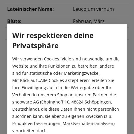
Lateinischer Name:
Leucojum vernum
Blüte:
Februar
, März
Wir respektieren deine
Größe:
1. Gr.
Privatsphäre
Wir verwenden Cookies. Viele sind notwendig, um die
Beschreibung
Website und ihre Funktionen zu betreiben, andere
Der echte Märzenbecher ist eine Rarität und
sind für statistische oder Marketingzwecke.
zugleich eine zarte Schönheit für Ihren Garten. Es
Mit Klick auf „Alle Cookies akzeptieren“ erteilen Sie
ist bekannt, dass „Leucojum v…
Mehr
Ihre Einwilligung auch in die Weitergabe über Ihr
Verhalten in unserem Shop an unseren Partner, die
Produktsicherheit
shopware AG (Ebbinghoff 10, 48624 Schöppingen,
Deutschland), die diese Daten Ihnen nicht persönlich
zuordnen kann, sie aber zu eigenen Zwecken (z.B.
Produktverbesserungen, Marktverhaltensanalysen)
verarbeiten darf.