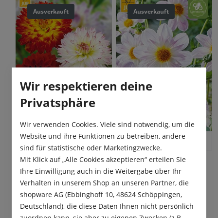
hervorragend zur
hochwertige Schnittblumen.
Bepflanzung von Beeten,
Perfekt für Gärtner, die
Ausverkauft
Ausverkauft
Kübeln und als
außergewöhnliche Farben
Schnittpflanze.
und edle Strukturen
schätzen.
Wir respektieren deine
Privatsphäre
Wir verwenden Cookies. Viele sind notwendig, um die
Website und ihre Funktionen zu betreiben, andere
Schmuck-Dahlien
sind für statistische oder Marketingzwecke.
Collarette Dahlie
Sortiment Mischung
Mit Klick auf „Alle Cookies akzeptieren“ erteilen Sie
Teesbrooke Audrey
Ihre Einwilligung auch in die Weitergabe über Ihr
Diese besondere Schmuck-
Die Collarette-Dahlie
Dahlien Sortiment Mischung
Verhalten in unserem Shop an unseren Partner, die
Teesbrooke Audrey zeigt
zaubert eine wahre
Inhalt:
3 Stück
shopware AG (Ebbinghoff 10, 48624 Schöppingen,
zarte, lila äußere
Inhalt:
1 Stück
Farbenpracht in jeden
Blütenblätter und eine helle
Garten. Ein tolles und
10,80 €*
Deutschland), die diese Daten Ihnen nicht persönlich
pro Pack.
bis weiße Halskrause um ein
4,80 €*
dekoratives Farbenspektakel
pro Pack.
zuordnen kann, sie aber zu eigenen Zwecken (z.B.