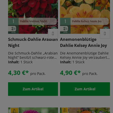
Knollen für ca. 12 Stunden in
lauwarmes Wasser.
Schmuck-Dahlie Arabian
Anemonenblütige
Night
Dahlie Kelsey Annie Joy
Die Schmuck-Dahlie „Arabian
Die Anemonenblütige Dahlie
Night“ besitzt schwarz-rote
Kelsey Annie Joy verzaubert
Blüten und wird ca. 100 cm
mit leuchtend gelb-
Inhalt:
1 Stück
Inhalt:
1 Stück
hoch. Ein tolles und
orangenen Blüten und
dekoratives Farbenspektakel
zarten rosa Spitzen – ein
4,30 €*
4,90 €*
pro Pack.
pro Pack.
entsteht ab Juli in ihrem
farbenfrohes
Garten. Mit dieser Dahlie
Zusammenspiel, das sofort
können Sie vom Sommer bis
alle Blicke fesselt. Die
zum Frost herrliche
kompakte Wuchsform eignet
Zum Artikel
Zum Artikel
Dahliensträuße schneiden. Je
sich hervorragend für Beete,
mehr Dahlien geschnitten
Rabatten und
werden, umso mehr neue
Kübelpflanzungen. Kelsey
Blütenknospen treiben nach
Annie Joy besticht durch
und erfreuen mit neuen
reiche Blütenbildung und