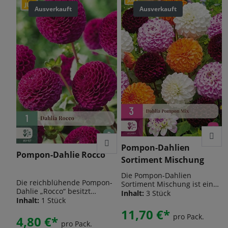
Dahlienblüten.
wetterfeste Qualität. Ideal
für fröhliche
Ausverkauft
Ausverkauft
Herbstgestaltungen und als
bunte Akzente in gemischten
Pflanzungen.
Pompon-Dahlien
Pompon-Dahlie Rocco
Sortiment Mischung
Die Pompon-Dahlien
Die reichblühende Pompon-
Sortiment Mischung ist eine
Dahlie „Rocco“ besitzt
tolle und farbenreiche
Inhalt:
3 Stück
dunkelviolette, kompakte
Inhalt:
1 Stück
Zusammenstellung aus
Blütenköpfe und ist sehr gut
farblich abgestimmten
11,70 €*
pro Pack.
in der Vase oder als Gesteck
4,80 €*
Dahliensorten. Die
pro Pack.
haltbar. Mit dieser Dahlie
kompakten Blüten sind