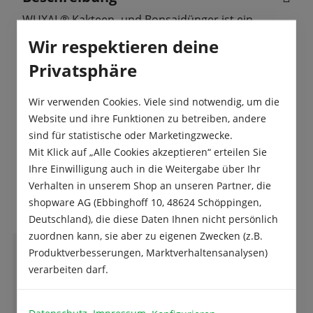
WUXAL® Kakteen- und Bonsaidünger ist ein
flüssiger NPK-Dünger 4-6-8 mit Spurennährstoffen
Wir respektieren deine
für den Einsatz in Kakteen und Suk…
Mehr
Privatsphäre
Produktsicherheit
Wir verwenden Cookies. Viele sind notwendig, um die
Website und ihre Funktionen zu betreiben, andere
sind für statistische oder Marketingzwecke.
Mit Klick auf „Alle Cookies akzeptieren“ erteilen Sie
Ihre Einwilligung auch in die Weitergabe über Ihr
Das sagen unsere Kunden
Verhalten in unserem Shop an unseren Partner, die
shopware AG (Ebbinghoff 10, 48624 Schöppingen,
Deutschland), die diese Daten Ihnen nicht persönlich
zuordnen kann, sie aber zu eigenen Zwecken (z.B.
Produktverbesserungen, Marktverhaltensanalysen)
B
Bianca Hennig
verarbeiten darf.
Datenschutz
Impressum