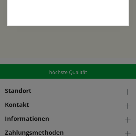
Samen-Fetzer wurde 1865 in Gönningen
gegründet und ist ein traditionsreiches
Familienunternehmen in der 6. Generation.
höchste Qualität
Standort
Kontakt
Informationen
Zahlungsmethoden