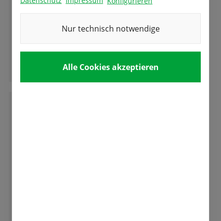
Konfigurieren
Superauswahl, gute Beratung, tolle Zwiebeln!
Kann ich nur ausnahmslos empfehlen.
Nur technisch notwendige
Ganze Bewertung lesen
Alle Cookies akzeptieren
D
Dennis Clauss
Gute Ware, gedeiht auch im rauhen
Erzgebirgsklima. Danke
Ganze Bewertung lesen