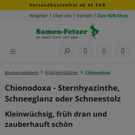
Versandkostenfrei ab 45 EUR
Zum Hauptinhalt springen
Ratgeber
Über uns
Kontakt
Zum B2B-Shop
Blumenzwiebeln
Frühjahrsblüher
Chionodoxa
Chionodoxa - Sternhyazinthe,
Schneeglanz oder Schneestolz
Kleinwüchsig, früh dran und
zauberhauft schön