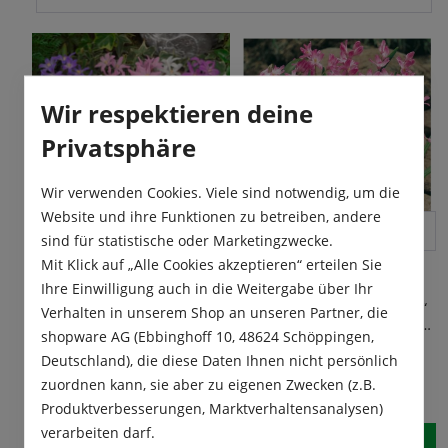
Wir respektieren deine
Privatsphäre
Wir verwenden Cookies. Viele sind notwendig, um die
Website und ihre Funktionen zu betreiben, andere
sind für statistische oder Marketingzwecke.
Chionodoxa forbesii
Mit Klick auf „Alle Cookies akzeptieren“ erteilen Sie
Rosea
Ihre Einwilligung auch in die Weitergabe über Ihr
Chionodoxa forbesii „Rosea“
Verhalten in unserem Shop an unseren Partner, die
Chionodoxa Mischung
besitzt zierliche, rosafarbige
shopware AG (Ebbinghoff 10, 48624 Schöppingen,
Blüten. An einem Stiel sitzen
Inhalt:
25 Stück
sternförmige, nickende
Deutschland), die diese Daten Ihnen nicht persönlich
Die Chionodoxa Mischung ist
Blüten. Mit dieser
7,95 €*
zuordnen kann, sie aber zu eigenen Zwecken (z.B.
pro Pack.
eine sehr schöne
Schneeglanzsorte zaubern
Zusammenstellung aus
Produktverbesserungen, Marktverhaltensanalysen)
Inhalt:
25 Stück
sie garantiert wunderschöne
verschiedenen
Blickfänge in Ihren
verarbeiten darf.
Schneeglanzsorten, welche
Frühlingsgarten. Lichte,