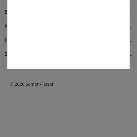
ersten Blüte, Freude
bereiten. Lassen Sie dieses
Standort
Blümchen dazu einfach
ungestört wachsen.
Kontakt
Informationen
Zahlungsmethoden
© 2026 Samen-Fetzer