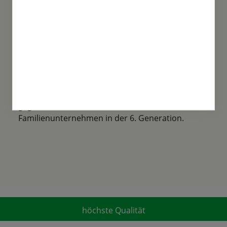
Familientradition
Samen-Fetzer wurde 1865 in Gönningen
gegründet und ist ein traditionsreiches
Familienunternehmen in der 6. Generation.
höchste Qualität