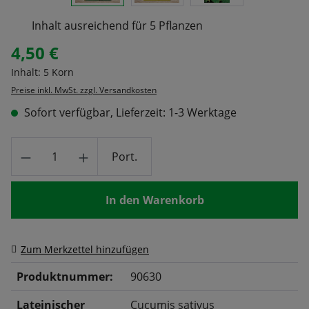
Inhalt ausreichend für 5 Pflanzen
4,50 €
Regulärer Preis:
Inhalt:
5 Korn
Preise inkl. MwSt. zzgl. Versandkosten
Sofort verfügbar, Lieferzeit: 1-3 Werktage
Produkt Anzahl: Gib den gewünschten Wert
Port.
In den Warenkorb
Zum Merkzettel hinzufügen
Produktnummer:
90630
Lateinischer
Cucumis sativus