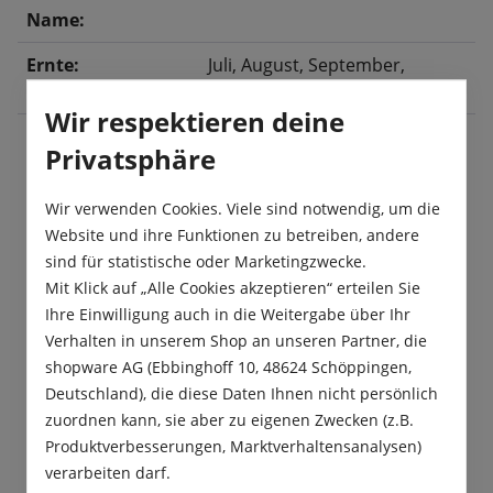
Name:
Ernte:
Juli
, August
, September
,
Oktober
Wir respektieren deine
Privatsphäre
Beschreibung
Wir verwenden Cookies. Viele sind notwendig, um die
Die Vespergurke „Passandra F1“ ist eine kurze, ca.
Website und ihre Funktionen zu betreiben, andere
20 cm lange Gurkensorte für den Anbau im
sind für statistische oder Marketingzwecke.
Gewächshaus oder im geschützten…
Mehr
Mit Klick auf „Alle Cookies akzeptieren“ erteilen Sie
Ihre Einwilligung auch in die Weitergabe über Ihr
Produktsicherheit
Verhalten in unserem Shop an unseren Partner, die
shopware AG (Ebbinghoff 10, 48624 Schöppingen,
Deutschland), die diese Daten Ihnen nicht persönlich
zuordnen kann, sie aber zu eigenen Zwecken (z.B.
Produktverbesserungen, Marktverhaltensanalysen)
verarbeiten darf.
Das sagen unsere Kunden