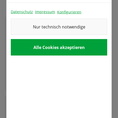
Datenschutz
Impressum
Konfigurieren
Nur technisch notwendige
M
M.K.
Alle Cookies akzeptieren
Die Besitzer sind sehr nette Leute, die immer
bemüht sind einem weiter zu helfen.
Tolle Auswahl an Samen und Blumenzwiebel.
Ganze Bewertung lesen
E
Elisabeth Humpelmaier