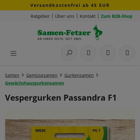
Versandkostenfrei ab 45 EUR
Zum Hauptinhalt springen
Ratgeber
Über uns
Kontakt
Zum B2B-Shop
Samen
Gemüsesamen
Gurkensamen
Gewächshausgurkensamen
Vespergurken Passandra F1
Bildergalerie überspringen