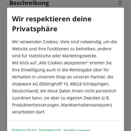
Beschreibung
Asiatische Salat-Spezialität mit langen, fleischigen
Wir respektieren deine
Stängeln.
Privatsphäre
Produktsicherheit
Wir verwenden Cookies. Viele sind notwendig, um die
Website und ihre Funktionen zu betreiben, andere
sind für statistische oder Marketingzwecke.
Mit Klick auf „Alle Cookies akzeptieren“ erteilen Sie
Ihre Einwilligung auch in die Weitergabe über Ihr
Das sagen unsere Kunden
Verhalten in unserem Shop an unseren Partner, die
shopware AG (Ebbinghoff 10, 48624 Schöppingen,
Deutschland), die diese Daten Ihnen nicht persönlich
zuordnen kann, sie aber zu eigenen Zwecken (z.B.
Produktverbesserungen, Marktverhaltensanalysen)
W
Wolfgang Werner
verarbeiten darf.
Datenschutz
Impressum
Konfigurieren