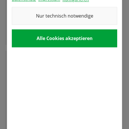
Tolles Versuchsfeld der verschiedenen
Tulpen,ich habe garnicht gewusst dass es
Nur technisch notwendige
soviele Arten und Formen der Tulpen und
andere Blumen gibt.
Ganze Bewertung lesen
Alle Cookies akzeptieren
B
Bianca Hennig
Superauswahl, gute Beratung, tolle Zwiebeln!
Kann ich nur ausnahmslos empfehlen.
Ganze Bewertung lesen