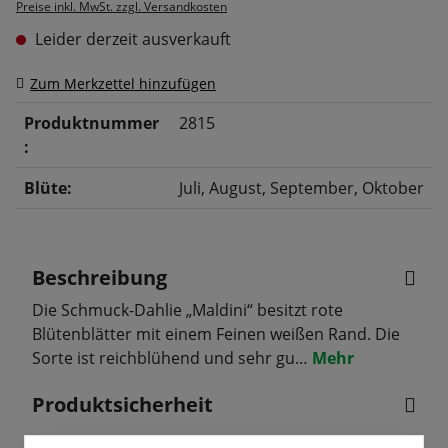
Preise inkl. MwSt. zzgl. Versandkosten
Leider derzeit ausverkauft
Zum Merkzettel hinzufügen
Produktnummer
2815
:
Blüte:
Juli
, August
, September
, Oktober
Beschreibung
Die Schmuck-Dahlie „Maldini“ besitzt rote
Blütenblätter mit einem Feinen weißen Rand. Die
Sorte ist reichblühend und sehr gu…
Mehr
Produktsicherheit