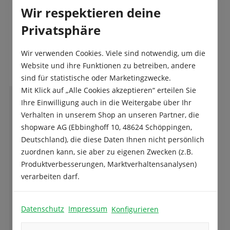
Wir respektieren deine
Privatsphäre
Das sagen unsere Kunden
Wir verwenden Cookies. Viele sind notwendig, um die
Website und ihre Funktionen zu betreiben, andere
sind für statistische oder Marketingzwecke.
Mit Klick auf „Alle Cookies akzeptieren“ erteilen Sie
Ihre Einwilligung auch in die Weitergabe über Ihr
L
Loae
Verhalten in unserem Shop an unseren Partner, die
shopware AG (Ebbinghoff 10, 48624 Schöppingen,
Deutschland), die diese Daten Ihnen nicht persönlich
zuordnen kann, sie aber zu eigenen Zwecken (z.B.
Komme aus dem hohen Norden...bestelle
Produktverbesserungen, Marktverhaltensanalysen)
hier mein Saatgut, Steckzwiebeln und auch
verarbeiten darf.
immer wieder Blumenzwiebeln. Die Qualität
aber auch die Sortenvielfalt sehr gut, auch
der Preis stimmt. Viele Produkte kann man
Datenschutz
Impressum
Konfigurieren
Ganze Bewertung lesen
auch in größeren Packungen bekommen und
dadurch ist der Preis noch günstiger. Die