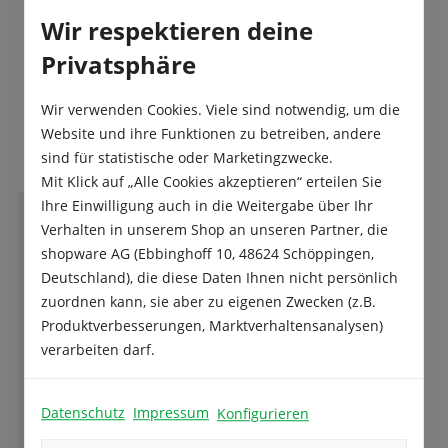
Wir respektieren deine
Privatsphäre
Wir verwenden Cookies. Viele sind notwendig, um die
Das sagen unsere Kunden
Website und ihre Funktionen zu betreiben, andere
sind für statistische oder Marketingzwecke.
Mit Klick auf „Alle Cookies akzeptieren“ erteilen Sie
Ihre Einwilligung auch in die Weitergabe über Ihr
Verhalten in unserem Shop an unseren Partner, die
M
M.K.
shopware AG (Ebbinghoff 10, 48624 Schöppingen,
Deutschland), die diese Daten Ihnen nicht persönlich
zuordnen kann, sie aber zu eigenen Zwecken (z.B.
Produktverbesserungen, Marktverhaltensanalysen)
Die Besitzer sind sehr nette Leute, die immer
verarbeiten darf.
bemüht sind einem weiter zu helfen.
Tolle Auswahl an Samen und Blumenzwiebel.
Datenschutz
Impressum
Konfigurieren
Ganze Bewertung lesen