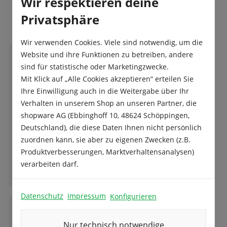
Wir respektieren deine
Das sagen unsere Kunden
Privatsphäre
Wir verwenden Cookies. Viele sind notwendig, um die
Website und ihre Funktionen zu betreiben, andere
sind für statistische oder Marketingzwecke.
M
Martina Rommel
Mit Klick auf „Alle Cookies akzeptieren“ erteilen Sie
Ihre Einwilligung auch in die Weitergabe über Ihr
Verhalten in unserem Shop an unseren Partner, die
Wer Tulpen liebt und sie in den Garten, oder
shopware AG (Ebbinghoff 10, 48624 Schöppingen,
in einer Schale pflanzen möchte, findet hier
Deutschland), die diese Daten Ihnen nicht persönlich
eine umwerfende Auswahl.
zuordnen kann, sie aber zu eigenen Zwecken (z.B.
Hier muss man nicht über ein Bild auf der
Produktverbesserungen, Marktverhaltensanalysen)
Packung entscheiden, sondern kann die
verarbeiten darf.
Ganze Bewertung lesen
Tulpen in Wuchs und Farbe vor Ort
besichtigen und bestellen. Rechtzeitig zum
Datenschutz
Impressum
Konfigurieren
Pflanztermin werden die Zwiebeln nach
Hause geliefert. Herz was willst du mehr. Die
D
Dennis Clauss
Fotos zeigen noch lange nicht die wahre
Nur technisch notwendige