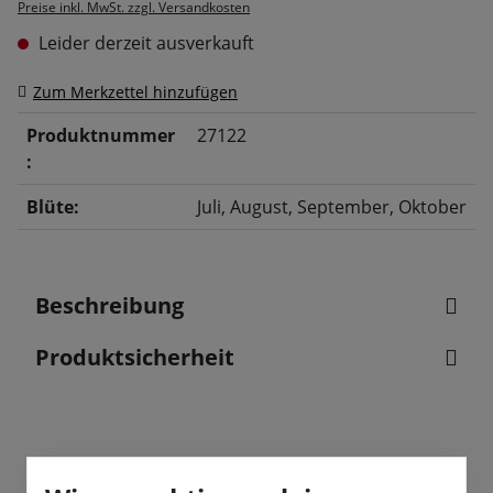
Preise inkl. MwSt. zzgl. Versandkosten
Leider derzeit ausverkauft
Zum Merkzettel hinzufügen
Produktnummer
27122
:
Blüte:
Juli
, August
, September
, Oktober
Beschreibung
Produktsicherheit