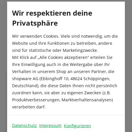
Produktsicherheit
Wir respektieren deine
Privatsphäre
Wir verwenden Cookies. Viele sind notwendig, um die
Website und ihre Funktionen zu betreiben, andere
sind für statistische oder Marketingzwecke.
Das sagen unsere Kunden
Mit Klick auf „Alle Cookies akzeptieren“ erteilen Sie
Ihre Einwilligung auch in die Weitergabe über Ihr
Verhalten in unserem Shop an unseren Partner, die
shopware AG (Ebbinghoff 10, 48624 Schöppingen,
M
Deutschland), die diese Daten Ihnen nicht persönlich
Martina Rommel
zuordnen kann, sie aber zu eigenen Zwecken (z.B.
Produktverbesserungen, Marktverhaltensanalysen)
verarbeiten darf.
Wer Tulpen liebt und sie in den Garten, oder
in einer Schale pflanzen möchte, findet hier
eine umwerfende Auswahl.
Datenschutz
Impressum
Konfigurieren