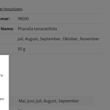
el hinzufügen
mer:
98500
r Name:
Phacelia tanacetifolia
Juli
, August
, September
, Oktober
, November
50 g
re
ren
Mai, Juni, Juli, August, September