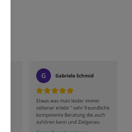
G
Gabriele Schmid
ung,
Etwas was man leider immer
ur
seltener erlebt " sehr freundliche
kompetente Beratung die auch
zuhören kann und Zielgenau
berät und das in allen Sparten.