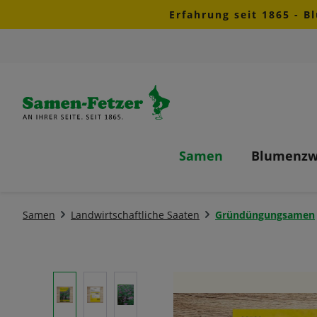
Erfahrung seit 1865 - B
m Hauptinhalt springen
Zur Suche springen
Zur Hauptnavigation springen
Samen
Blumenzw
Samen
Landwirtschaftliche Saaten
Gründüngungsamen
Bildergalerie überspringen