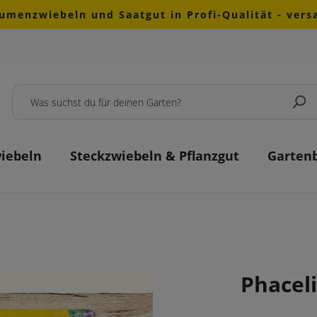
lumenzwiebeln und Saatgut in Profi-Qualität - ver
iebeln
Steckzwiebeln & Pflanzgut
Garten
Phacel