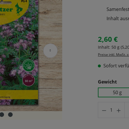
Samenfeste
Inhalt aus
2,60 €
Regulärer Prei
Inhalt:
50 g
(5,2
Preise inkl. MwSt. 
Sofort verfü
ausw
Gewicht
50 g
Produkt A