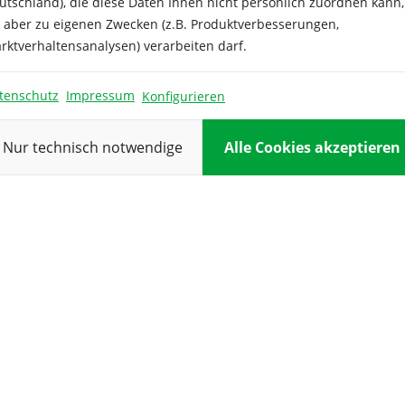
e schützende
Aussaattiefe
utschland), die diese Daten Ihnen nicht persönlich zuordnen kann,
ogischen Gesundung des
e aber zu eigenen Zwecken (z.B. Produktverbesserungen,
Besonderheit
ignet. Aufwandmenge 1-2
rktverhaltensanalysen) verarbeiten darf.
Blüte:
tenschutz
Impressum
Konfigurieren
Farbe:
Nur technisch notwendige
Alle Cookies akzeptieren
Höhe:
Inhalt ausre
für:
Keimdauer:
Keimtempera
Kulturdauer:
Standort: