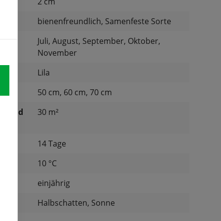
:
2 cm
:
bienenfreundlich, Samenfeste Sorte
Juli, August, September, Oktober,
November
Lila
50 cm, 60 cm, 70 cm
ichend
30 m²
14 Tage
tur:
10 °C
einjährig
Halbschatten, Sonne