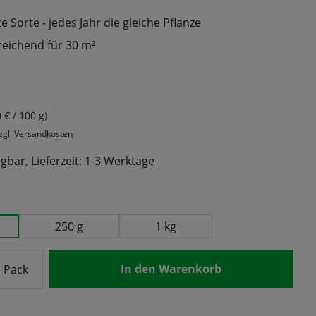
 Sorte - jedes Jahr die gleiche Pflanze
reichend für 30 m²
s:
0 € / 100 g)
zzgl. Versandkosten
gbar, Lieferzeit: 1-3 Werktage
ählen
250 g
1 kg
nzahl: Gib den gewünschten Wert ein od
In den Warenkorb
Pack