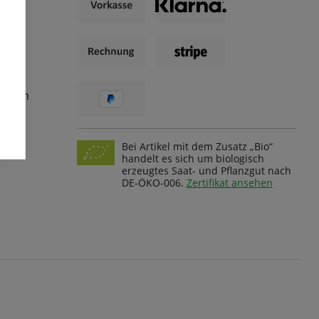
ungen
Bei Artikel mit dem Zusatz „Bio“
handelt es sich um biologisch
erzeugtes Saat- und Pflanzgut nach
DE-ÖKO-006.
Zertifikat ansehen