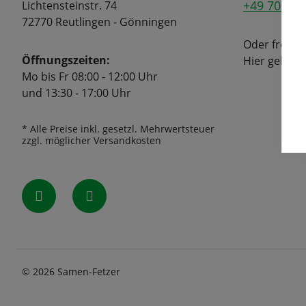
+49 7072 6
Lichtensteinstr. 74
72770 Reutlingen - Gönningen
Oder freuen
Öffnungszeiten:
Hier geht's
Mo bis Fr 08:00 - 12:00 Uhr
und 13:30 - 17:00 Uhr
* Alle Preise inkl. gesetzl. Mehrwertsteuer
zzgl. möglicher Versandkosten
© 2026 Samen-Fetzer