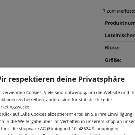
Zum Merkzett
Produktnum
Lateinische
Blüte:
Größe:
ir respektieren deine Privatsphäre
r verwenden Cookies. Viele sind notwendig, um die Website und ih
nktionen zu betreiben, andere sind für statistische oder
rketingzwecke.
t Klick auf „Alle Cookies akzeptieren“ erteilen Sie Ihre Einwilligung
chwüchsige Pflanze, die in
ch in die Weitergabe über Ihr Verhalten in unserem Shop an unse
Aussaat:
lt den Boden und beugt der
rtner, die shopware AG (Ebbinghoff 10, 48624 Schöppingen,