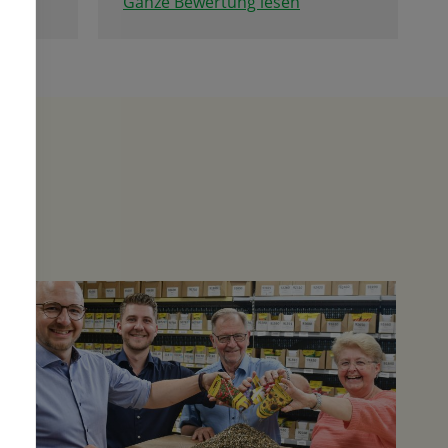
Ganze Bewertung lesen
Tolle Firma mit erstklassigen
Team denen man anmerkt das
sie mit Freude dabei sind.