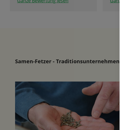
Ganze Bewertung lesen
Ganze Be
Feiertag 
besonder
der herr
erfreuen.
Wohl ist 
sind aber
sondern f
Listen an
gibt bis 
Samen-Fetzer - Traditionsunternehmen in d
und ein 
das ander
bestellen
ausgeben
was man 
Garten u
nicht un
Bedarf s
etwas zu 
Blumenzw