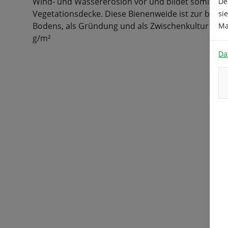
Wind- und Wassererosion vor und bildet somit ein
De
Vegetationsdecke. Diese Bienenweide ist zur biol
si
Bodens, als Gründung und als Zwischenkultur gee
Ma
g/m²
Da