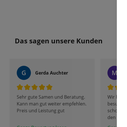
Das sagen unsere Kunden
G
M
Gerda Auchter
Sehr gute Samen und Beratung.
Wir habe
Kann man gut weiter empfehlen.
besucht,
Preis und Leistung gut
schon di
den letzt
Denn an 