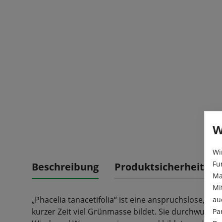
W
Wi
Fu
Beschreibung
Produktsicherheit
Ma
Mi
„Phacelia tanacetifolia“ ist eine anspruchslose, ras
au
kurzer Zeit viel Grünmasse bildet. Sie durchwurze
Pa