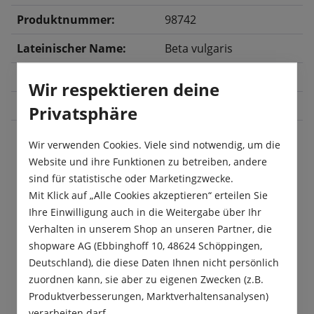
Produktnummer:
98742
Lateinischer Name:
Beta vulgaris
Ernte:
Oktober
, November
Wir respektieren deine
Größe:
250 g
Privatsphäre
Wir verwenden Cookies. Viele sind notwendig, um die
Website und ihre Funktionen zu betreiben, andere
Beschreibung
sind für statistische oder Marketingzwecke.
Die Futterrüben Brigadier ist eine nährstoffreiche,
Mit Klick auf „Alle Cookies akzeptieren“ erteilen Sie
sehr bekömmliche Futterpflanze. Futterrüben
Ihre Einwilligung auch in die Weitergabe über Ihr
werden auch Runkelrüben gena…
Mehr
Verhalten in unserem Shop an unseren Partner, die
shopware AG (Ebbinghoff 10, 48624 Schöppingen,
Produktsicherheit
Deutschland), die diese Daten Ihnen nicht persönlich
zuordnen kann, sie aber zu eigenen Zwecken (z.B.
Produktverbesserungen, Marktverhaltensanalysen)
verarbeiten darf.