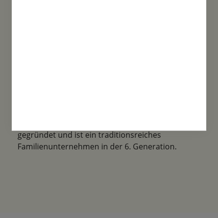
Familientradition
Samen-Fetzer wurde 1865 in Gönningen
gegründet und ist ein traditionsreiches
Familienunternehmen in der 6. Generation.