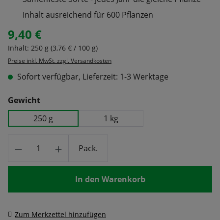
Inhalt ausreichend für 600 Pflanzen
9,40 €
Regulärer Preis:
Inhalt:
250 g
(3,76 € / 100 g)
Preise inkl. MwSt. zzgl. Versandkosten
Sofort verfügbar, Lieferzeit: 1-3 Werktage
auswählen
Gewicht
250 g
1 kg
Produkt Anzahl: Gib den gewünschten Wert
Pack.
In den Warenkorb
Zum Merkzettel hinzufügen