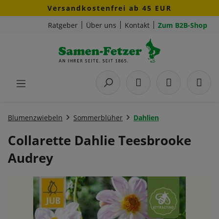
Versandkostenfrei ab 45 EUR
Zum Hauptinhalt springen
Ratgeber
Über uns
Kontakt
Zum B2B-Shop
Blumenzwiebeln
Sommerblüher
Dahlien
Collarette Dahlie Teesbrooke
Audrey
Bildergalerie überspringen