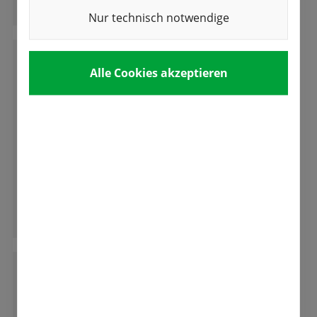
Nur technisch notwendige
G
Alle Cookies akzeptieren
Gerda Auchter
Sehr gute Samen und Beratung. Kann man
gut weiter empfehlen. Preis und Leistung gut
Ganze Bewertung lesen
V
Volker Aurenz