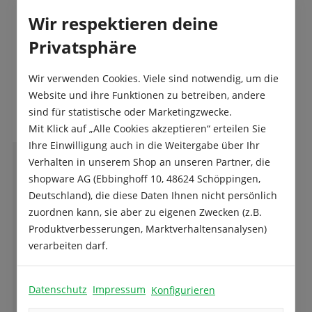
Wir respektieren deine
Privatsphäre
Wir verwenden Cookies. Viele sind notwendig, um die
Das sagen unsere Kunden
Website und ihre Funktionen zu betreiben, andere
sind für statistische oder Marketingzwecke.
Mit Klick auf „Alle Cookies akzeptieren“ erteilen Sie
Ihre Einwilligung auch in die Weitergabe über Ihr
Verhalten in unserem Shop an unseren Partner, die
E
Eva-Maria Öfner
shopware AG (Ebbinghoff 10, 48624 Schöppingen,
Deutschland), die diese Daten Ihnen nicht persönlich
zuordnen kann, sie aber zu eigenen Zwecken (z.B.
Produktverbesserungen, Marktverhaltensanalysen)
Absolut empfehlenswert! Freundlicher und
verarbeiten darf.
kompetenter Service, tolle Qualität und
Auswahl! Wir freuen uns auf die Tulpenblüte.
Datenschutz
Impressum
Konfigurieren
Ganze Bewertung lesen