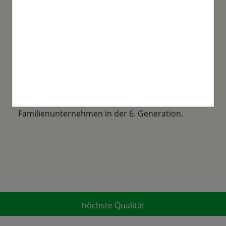
Familientradition
Samen-Fetzer wurde 1865 in Gönningen
gegründet und ist ein traditionsreiches
Familienunternehmen in der 6. Generation.
höchste Qualität