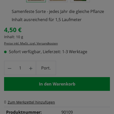
Samenfeste Sorte - jedes Jahr die gleiche Pflanze
Inhalt ausreichend für 1,5 Laufmeter
4,50 €
Regulärer Preis:
Inhalt:
10 g
Preise inkl. MwSt. zzgl. Versandkosten
Sofort verfügbar, Lieferzeit: 1-3 Werktage
Produkt Anzahl: Gib den gewünschten Wert
Port.
In den Warenkorb
Zum Merkzettel hinzufügen
Produktnummer:
90109