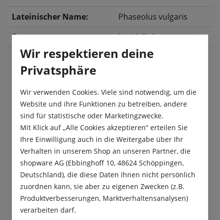
Lateinischer Name:
Phaseolus vulgaris
Ernte:
Juni
, Juli
, August
Wir respektieren deine
Privatsphäre
Beschreibung
Wir verwenden Cookies. Viele sind notwendig, um die
Diese Buschbohne ist ein biologisch erzeugtes
Website und ihre Funktionen zu betreiben, andere
Saatgut und bringt mittelfeine,ca. 11-12 cm lange
sind für statistische oder Marketingzwecke.
Bohnen hervor.Die Buschbohne…
Mehr
Mit Klick auf „Alle Cookies akzeptieren“ erteilen Sie
Ihre Einwilligung auch in die Weitergabe über Ihr
Produktsicherheit
Verhalten in unserem Shop an unseren Partner, die
shopware AG (Ebbinghoff 10, 48624 Schöppingen,
Deutschland), die diese Daten Ihnen nicht persönlich
zuordnen kann, sie aber zu eigenen Zwecken (z.B.
Produktverbesserungen, Marktverhaltensanalysen)
verarbeiten darf.
Das sagen unsere Kunden