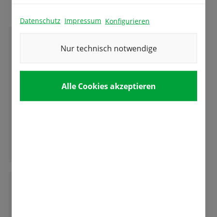
Datenschutz
Impressum
Konfigurieren
Nur technisch notwendige
M
Michael Volk
Alle Cookies akzeptieren
Ich bin seit 10 Tagen Kunde hier und ich bin
voll zufrieden. Hier wird man fachkundig und
sehr freundlich bedient. Hier fühle ich mich
gut aufgehoben.
Ganze Bewertung lesen
L
Lucia Mutschler