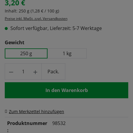
3,20 €
Regulärer Preis:
Inhalt:
250 g
(1,28 € / 100 g)
Preise inkl. MwSt. zzgl. Versandkosten
Sofort verfügbar, Lieferzeit: 5-7 Werktage
auswählen
Gewicht
250 g
1 kg
Produkt Anzahl: Gib den gewünschten Wert
Pack.
In den Warenkorb
Zum Merkzettel hinzufügen
Produktnummer
98532
: