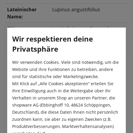
Lateinischer
Lupinus angustifolius
Name:
Blüte:
Juni
, Juli
, August
, September
,
Oktober
Wir respektieren deine
Privatsphäre
Größe:
250 g
Wir verwenden Cookies. Viele sind notwendig, um die
Website und ihre Funktionen zu betreiben, andere
Beschreibung
sind für statistische oder Marketingzwecke.
Mit Klick auf „Alle Cookies akzeptieren“ erteilen Sie
Bitterlupinen dienen der Bodenlockerung und sind
Ihre Einwilligung auch in die Weitergabe über Ihr
Stickstoffsammler. Durch Einarbeitung der
Verhalten in unserem Shop an unseren Partner, die
Blattmasse wird der Stickstoff fü…
Mehr
shopware AG (Ebbinghoff 10, 48624 Schöppingen,
Produktsicherheit
Deutschland), die diese Daten Ihnen nicht persönlich
zuordnen kann, sie aber zu eigenen Zwecken (z.B.
Produktverbesserungen, Marktverhaltensanalysen)