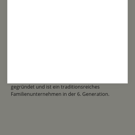
Familientradition
Samen-Fetzer wurde 1865 in Gönningen
gegründet und ist ein traditionsreiches
Familienunternehmen in der 6. Generation.