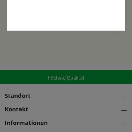
Familientradition
Samen-Fetzer wurde 1865 in Gönningen
gegründet und ist ein traditionsreiches
Familienunternehmen in der 6. Generation.
höchste Qualität
Standort
Kontakt
Informationen