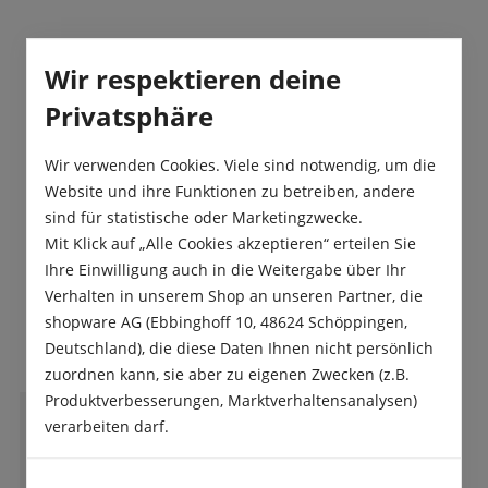
Beschreibung
Wir respektieren deine
Romanesco-Typ mit kegelförmigen Rosetten und
Privatsphäre
feinem Geschmack.
Produktsicherheit
Wir verwenden Cookies. Viele sind notwendig, um die
Website und ihre Funktionen zu betreiben, andere
sind für statistische oder Marketingzwecke.
Mit Klick auf „Alle Cookies akzeptieren“ erteilen Sie
Ihre Einwilligung auch in die Weitergabe über Ihr
Verhalten in unserem Shop an unseren Partner, die
Das sagen unsere Kunden
shopware AG (Ebbinghoff 10, 48624 Schöppingen,
Deutschland), die diese Daten Ihnen nicht persönlich
zuordnen kann, sie aber zu eigenen Zwecken (z.B.
Produktverbesserungen, Marktverhaltensanalysen)
verarbeiten darf.
M
Michael Volk