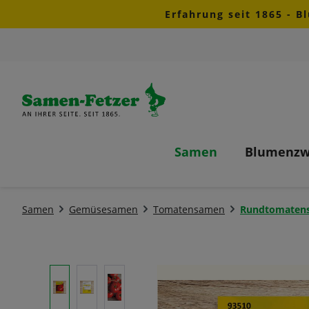
Erfahrung seit 1865 - B
m Hauptinhalt springen
Zur Suche springen
Zur Hauptnavigation springen
Samen
Blumenzw
Samen
Gemüsesamen
Tomatensamen
Rundtomaten
Bildergalerie überspringen