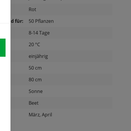
Rot
chend für:
50 Pflanzen
8-14 Tage
tur:
20 °C
einjährig
d:
50 cm
nd:
80 cm
Sonne
:
Beet
März, April