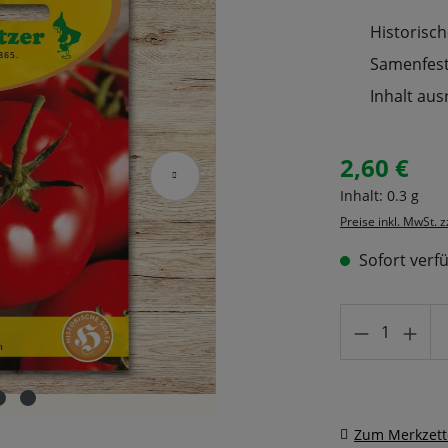
Historisch
Samenfeste
Inhalt aus
2,60 €
Regulärer Prei
Inhalt:
0.3 g
Preise inkl. MwSt. 
Sofort verfü
Produkt A
Zum Merkzett