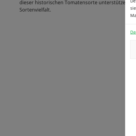
De
dieser historischen Tomatensorte unterstützen Sie
si
Sortenvielfalt.
Ma
Da