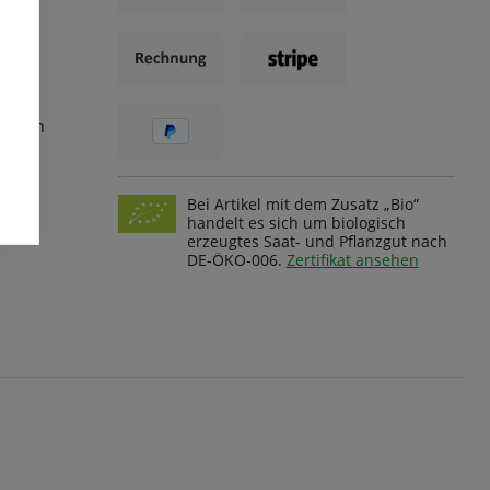
ungen
Bei Artikel mit dem Zusatz „Bio“
handelt es sich um biologisch
erzeugtes Saat- und Pflanzgut nach
DE-ÖKO-006.
Zertifikat ansehen