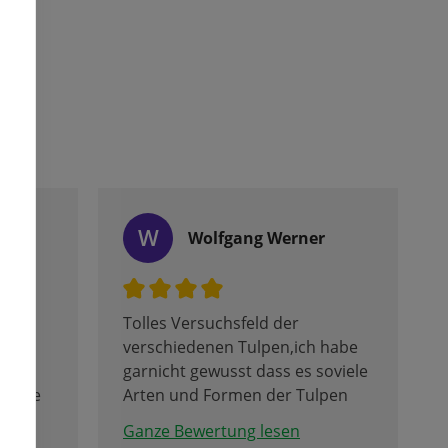
W
Wolfgang Werner
Tolles Versuchsfeld der
enter
verschiedenen Tulpen,ich habe
garnicht gewusst dass es soviele
uf die
Arten und Formen der Tulpen
und andere Blumen gibt.
Ganze Bewertung lesen