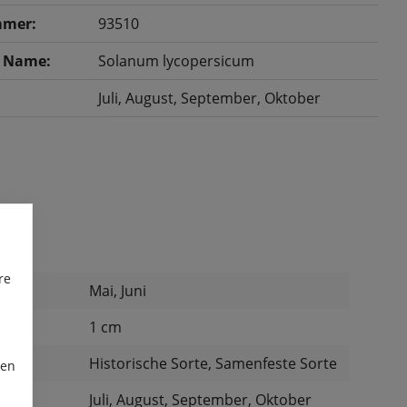
mer:
93510
r Name:
Solanum lycopersicum
Juli
, August
, September
, Oktober
re
Mai, Juni
:
1 cm
:
Historische Sorte, Samenfeste Sorte
ren
Juli, August, September, Oktober