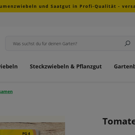
lumenzwiebeln und Saatgut in Profi-Qualität - ver
iebeln
Steckzwiebeln & Pflanzgut
Garten
samen
Tomate