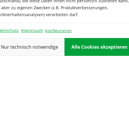
utschland), die diese Daten Ihnen nicht persönlich zuordnen kann,
 die Erhaltung der
e aber zu eigenen Zwecken (z.B. Produktverbesserungen,
Farbe:
rktverhaltensanalysen) verarbeiten darf.
Inhalt ausrei
tenschutz
Impressum
Konfigurieren
Keimdauer:
Keimtempera
Nur technisch notwendige
Alle Cookies akzeptieren
Kulturdauer:
Pflanzabstan
Reihenabsta
Standort:
Verwendung
Vorkultur: