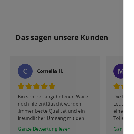
Das sagen unsere Kunden
C
M
Cornelia H.
Bin von der angebotenen Ware
Die Besit
noch nie enttäuscht worden
Leute, d
,immer beste Qualität und ein
einem wei
freundlicher Umgang mit den
Tolle Au
Kunden.
Blumenzw
Ganze Bewertung lesen
Ganze Be