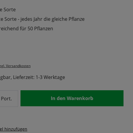
e Sorte
 Sorte - jedes Jahr die gleiche Pflanze
reichend für 50 Pflanzen
s:
zzgl. Versandkosten
gbar, Lieferzeit: 1-3 Werktage
nzahl: Gib den gewünschten Wert ein od
In den Warenkorb
Port.
el hinzufügen