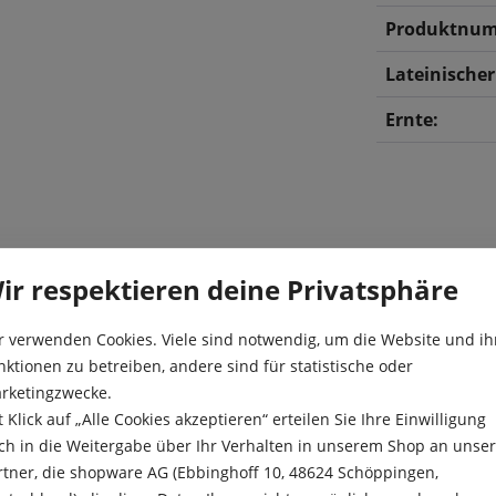
Produktnum
Lateinische
Ernte:
ir respektieren deine Privatsphäre
r verwenden Cookies. Viele sind notwendig, um die Website und ih
erhaupt. Sie besitzt
Aussaat:
nktionen zu betreiben, andere sind für statistische oder
 hat einen sehr aromatischen
rketingzwecke.
ertragreich und hat keinen
Aussaattiefe
t Klick auf „Alle Cookies akzeptieren“ erteilen Sie Ihre Einwilligung
en und windgeschützten
Besonderheit
ch in die Weitergabe über Ihr Verhalten in unserem Shop an unse
achsen der Tomatenpflanze
rtner, die shopware AG (Ebbinghoff 10, 48624 Schöppingen,
 wöchentlich. Mit dem Anbau
Ernte: