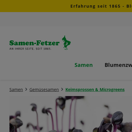
Erfahrung seit 1865 - B
m Hauptinhalt springen
Zur Suche springen
Zur Hauptnavigation springen
Samen
Blumenzw
Samen
Gemüsesamen
Keimsprossen & Microgreens