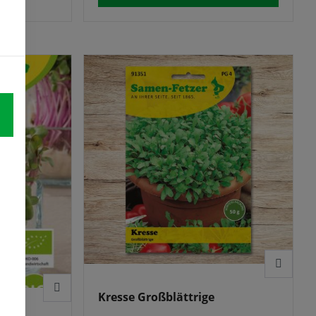
werden im zweikeimblättrigen
Stadium geerntet und verzehrt.
Kresse Großblättrige