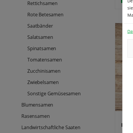
De
Rettichsamen
si
Rote Betesamen
Ma
Saatbänder
Da
Salatsamen
Spinatsamen
Tomatensamen
Zucchinisamen
Zwiebelsamen
Sonstige Gemüsesamen
Blumensamen
Rasensamen
Brun
Landwirtschaftliche Saaten