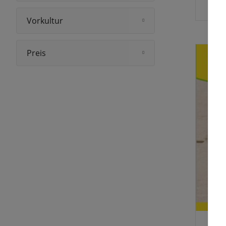
Kress
Vorkultur
Preis