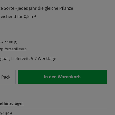
 Sorte - jedes Jahr die gleiche Pflanze
reichend für 0,5 m²
s:
0 € / 100 g)
zzgl. Versandkosten
gbar, Lieferzeit: 5-7 Werktage
nzahl: Gib den gewünschten Wert ein od
In den Warenkorb
Pack
el hinzufügen
91349