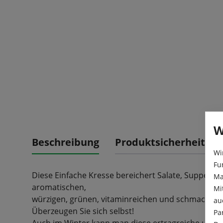
W
Beschreibung
Produktsicherheit
Wi
Fu
Diese Einfache Kresse bereichert Salate, Suppen od
Ma
aromatischen,
Mi
würzigen, grünen, vitaminreichen und schmackhaft
au
Überzeugen Sie sich selbst!
Pa