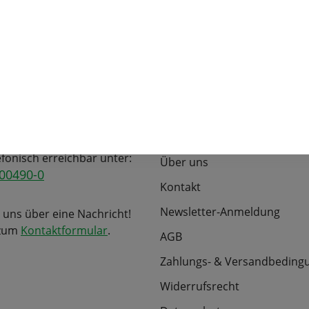
r Service
langjährige Branchener
Informationen
efonisch erreichbar unter:
Über uns
00490-0
Kontakt
Newsletter-Anmeldung
 uns über eine Nachricht!
 zum
Kontaktformular
.
AGB
Zahlungs- & Versandbeding
Widerrufsrecht