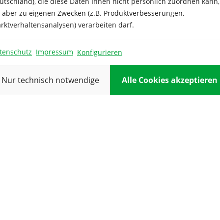
hochwertige
utschland), die diese Daten Ihnen nicht persönlich zuordnen kann,
Besonderh
ank kultivieren.
e aber zu eigenen Zwecken (z.B. Produktverbesserungen,
eit:
rktverhaltensanalysen) verarbeiten darf.
Ernte:
tenschutz
Impressum
Konfigurieren
Farbe:
Nur technisch notwendige
Alle Cookies akzeptieren
Inhalt
ausreichen
d für:
Keimdauer
:
Keimtempe
ratur:
Kulturdaue
r: