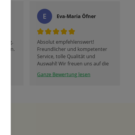
E
Eva-Maria Öfner
atung.
Absolut empfehlenswert!
ehlen.
Freundlicher und kompetenter
Service, tolle Qualität und
Auswahl! Wir freuen uns auf die
Tulpenblüte.
Ganze Bewertung lesen