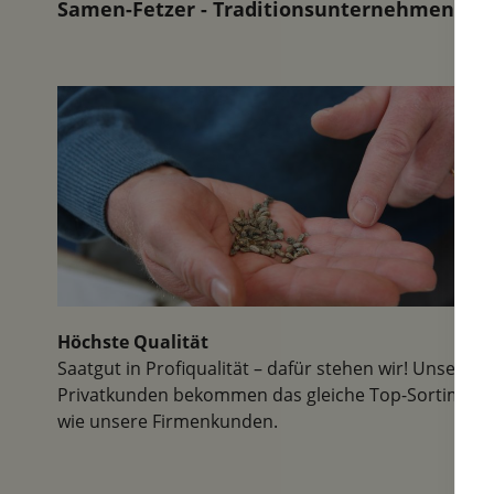
der Herr,der die Führung
Samen-Fetzer - Traditionsunternehmen in d
macht,lebt regelrecht sein
Museum. Man merkt ,hier ist
man mit Herzblut dabei....
Höchste Qualität
Saatgut in Profiqualität – dafür stehen wir! Unsere
Privatkunden bekommen das gleiche Top-Sortiment
wie unsere Firmenkunden.