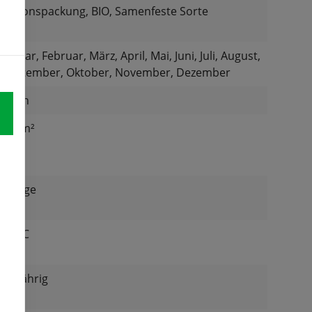
Aktionspackung, BIO, Samenfeste Sorte
Januar, Februar, März, April, Mai, Juni, Juli, August,
September, Oktober, November, Dezember
Grün
0,5 m²
2 Tage
18 °C
einjährig