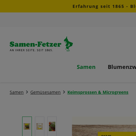
Erfahrung seit 1865 - B
m Hauptinhalt springen
Zur Suche springen
Zur Hauptnavigation springen
Samen
Blumenzw
Samen
Gemüsesamen
Keimsprossen & Microgreens
Bildergalerie überspringen