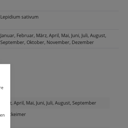
Lepidium sativum
Januar
, Februar
, März
, April
, Mai
, Juni
, Juli
, August
,
September
, Oktober
, November
, Dezember
re
März, April, Mai, Juni, Juli, August, September
Lichtkeimer
ren