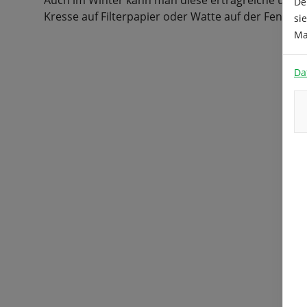
Auch im Winter kann man diese ertragreiche und 
De
Kresse auf Filterpapier oder Watte auf der Fensterb
si
Ma
Da