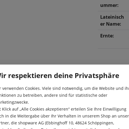
ummer:
Lateinisch
er Name:
Ernte:
ir respektieren deine Privatsphäre
r verwenden Cookies. Viele sind notwendig, um die Website und ih
nktionen zu betreiben, andere sind für statistische oder
er kalte Blatten mit
rketingzwecke.
Aussaat:
t Klick auf „Alle Cookies akzeptieren“ erteilen Sie Ihre Einwilligung
en Blättchen.
Aussaattief
ch in die Weitergabe über Ihr Verhalten in unserem Shop an unse
e:
rtner, die shopware AG (Ebbinghoff 10, 48624 Schöppingen,