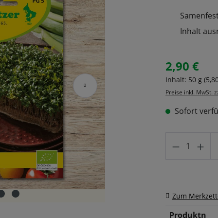
Samenfeste
Inhalt aus
2,90 €
Regulärer Prei
Inhalt:
50 g
(5,8
Preise inkl. MwSt. 
Sofort verfü
Produkt A
Zum Merkzett
Produktn