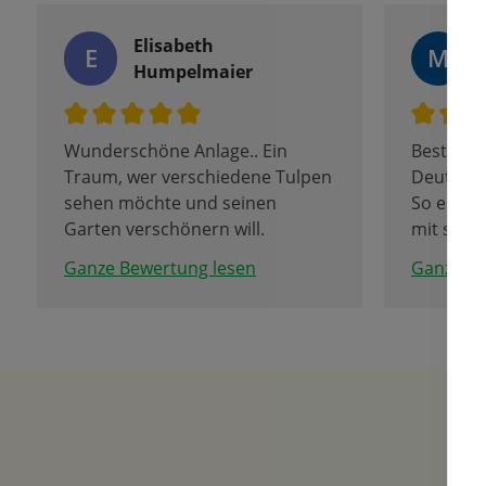
Elisabeth
E
M
Humpelmaier
Wunderschöne Anlage.. Ein
Bester F
Traum, wer verschiedene Tulpen
Deutschl
sehen möchte und seinen
So eine l
Garten verschönern will.
mit so vi
Sehr nette Leute, die gut
Hammer
Ganze Bewertung lesen
Ganze Be
erklären, alles über Tulpen und
Liebe Gr
Frühblüher wissen.
Ich freue mich schon auf das
nächste Frühjahr mit meinen
neuen Tulpen. Das
Samenmuseum in der Stadt darf
auch nicht vergessen
werden...Super interessant und