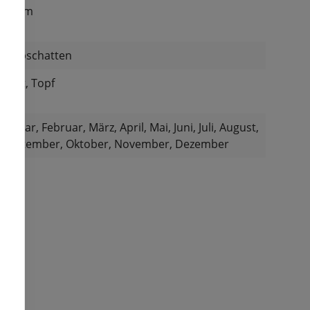
15 cm
Halbschatten
Beet, Topf
Januar, Februar, März, April, Mai, Juni, Juli, August,
September, Oktober, November, Dezember