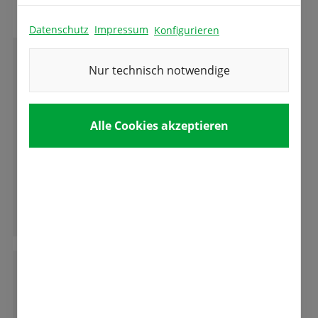
Datenschutz
Impressum
Konfigurieren
G
Nur technisch notwendige
Gabriele Schmid
Alle Cookies akzeptieren
Etwas was man leider immer seltener erlebt "
sehr freundliche kompetente Beratung die
auch zuhören kann und Zielgenau berät und
das in allen Sparten. Tolle Firma mit
erstklassigen Team denen man anmerkt das
Ganze Bewertung lesen
sie mit Freude dabei sind.
M
Mathias Hutzenlaub