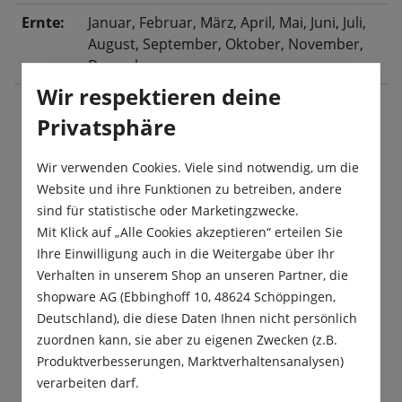
Ernte:
Januar
, Februar
, März
, April
, Mai
, Juni
, Juli
,
August
, September
, Oktober
, November
,
Dezember
Wir respektieren deine
Privatsphäre
Beschreibung
Wir verwenden Cookies. Viele sind notwendig, um die
Diese Keimsprossenmischung ist eine würzige,
Website und ihre Funktionen zu betreiben, andere
aromatische, pikante und frische Mischung. Diese
sind für statistische oder Marketingzwecke.
Bio-Keimsprossen lassen sich s…
Mehr
Mit Klick auf „Alle Cookies akzeptieren“ erteilen Sie
Ihre Einwilligung auch in die Weitergabe über Ihr
Produktsicherheit
Verhalten in unserem Shop an unseren Partner, die
shopware AG (Ebbinghoff 10, 48624 Schöppingen,
Deutschland), die diese Daten Ihnen nicht persönlich
zuordnen kann, sie aber zu eigenen Zwecken (z.B.
Produktverbesserungen, Marktverhaltensanalysen)
verarbeiten darf.
Das sagen unsere Kunden