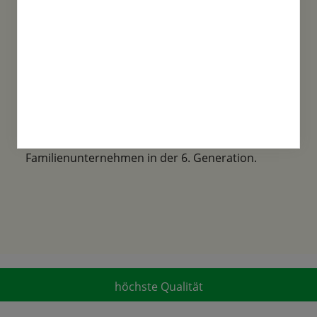
Familientradition
Samen-Fetzer wurde 1865 in Gönningen
gegründet und ist ein traditionsreiches
Familienunternehmen in der 6. Generation.
höchste Qualität