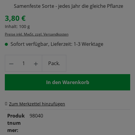
Samenfeste Sorte - jedes Jahr die gleiche Pflanze
3,80 €
Regulärer Preis:
Inhalt:
100 g
Preise inkl. MwSt. zzgl. Versandkosten
Sofort verfügbar, Lieferzeit: 1-3 Werktage
Produkt Anzahl: Gib den gewünschten Wert
Pack.
In den Warenkorb
Zum Merkzettel hinzufügen
Produk
98040
tnum
mer: