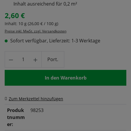
Inhalt ausreichend für 0,2 m²
2,60 €
Regulärer Preis:
Inhalt:
10 g
(26,00 € / 100 g)
Preise inkl. MwSt. zzgl. Versandkosten
Sofort verfügbar, Lieferzeit: 1-3 Werktage
Produkt Anzahl: Gib den gewünschten Wert
Port.
In den Warenkorb
Zum Merkzettel hinzufügen
Produk
98253
tnumm
er: