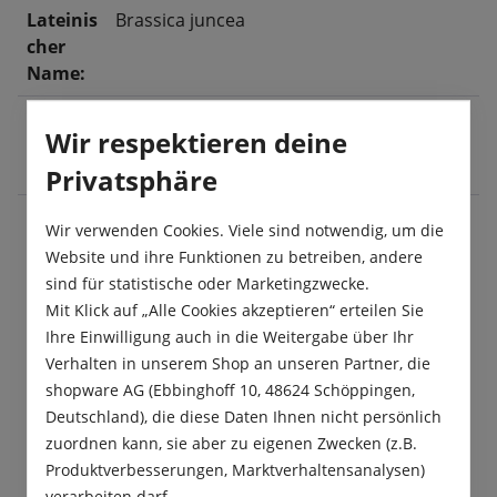
Lateinis
Brassica juncea
cher
Name:
Ernte:
Januar
, Februar
, März
, April
, Mai
, Juni
, Juli
,
Wir respektieren deine
August
, September
, Oktober
, November
,
Dezember
Privatsphäre
Wir verwenden Cookies. Viele sind notwendig, um die
Website und ihre Funktionen zu betreiben, andere
Beschreibung
sind für statistische oder Marketingzwecke.
Das japanische Blattgemüse „Red Giant“ hat ein
Mit Klick auf „Alle Cookies akzeptieren“ erteilen Sie
angenehmes, scharfes Aroma. Die Blätter
Ihre Einwilligung auch in die Weitergabe über Ihr
bekommen später eine rötliche Färbung…
Mehr
Verhalten in unserem Shop an unseren Partner, die
shopware AG (Ebbinghoff 10, 48624 Schöppingen,
Produktsicherheit
Deutschland), die diese Daten Ihnen nicht persönlich
zuordnen kann, sie aber zu eigenen Zwecken (z.B.
Produktverbesserungen, Marktverhaltensanalysen)
verarbeiten darf.