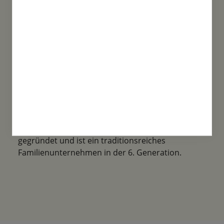
Familientradition
Samen-Fetzer wurde 1865 in Gönningen
gegründet und ist ein traditionsreiches
Familienunternehmen in der 6. Generation.