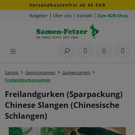
Versandkostenfrei ab 45 EUR
Zum Hauptinhalt springen
Ratgeber
Über uns
Kontakt
Zum B2B-Shop
Samen
Gemüsesamen
Gurkensamen
Freilandgurkensamen
Freilandgurken (Sparpackung)
Chinese Slangen (Chinesische
Schlangen)
Bildergalerie überspringen