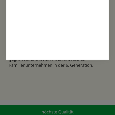
Familientradition
Samen-Fetzer wurde 1865 in Gönningen
gegründet und ist ein traditionsreiches
Familienunternehmen in der 6. Generation.
höchste Qualität