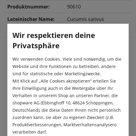
Produktnummer:
90610
Lateinischer Name:
Cucumis sativus
Ernte:
Juli
, August
, September
Wir respektieren deine
Privatsphäre
Beschreibung
Wir verwenden Cookies. Viele sind notwendig, um die
Website und ihre Funktionen zu betreiben, andere
Die Freilandgurke „Chinese Slangen (Chinesische
sind für statistische oder Marketingzwecke.
Schlangen)“ ist eine zartfleischige Salatgurke mit
Mit Klick auf „Alle Cookies akzeptieren“ erteilen Sie
einem kleinen Kernhaus un…
Mehr
Ihre Einwilligung auch in die Weitergabe über Ihr
Verhalten in unserem Shop an unseren Partner, die
Produktsicherheit
shopware AG (Ebbinghoff 10, 48624 Schöppingen,
Deutschland), die diese Daten Ihnen nicht persönlich
zuordnen kann, sie aber zu eigenen Zwecken (z.B.
Produktverbesserungen, Marktverhaltensanalysen)
verarbeiten darf.