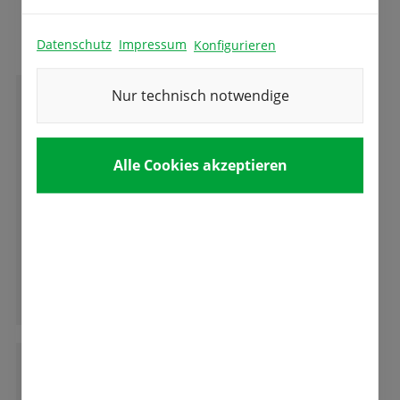
Das sagen unsere Kunden
Datenschutz
Impressum
Konfigurieren
Nur technisch notwendige
D
Dieter F. Heinlin
Alle Cookies akzeptieren
Ein Besuch insbesondere während der
Tulpenbluetr ist sehr zu empfehlen. Die ganze
Vielfalt der aus den Samen bzw. Zwiebeln von
Fa. Fetzer entsteht ist erstaunlich. Zu
empfehlen ist auch ein Besuch des
Ganze Bewertung lesen
Tulpencafe unweit im Seniorenheim im UG.
M
Marzella Parth