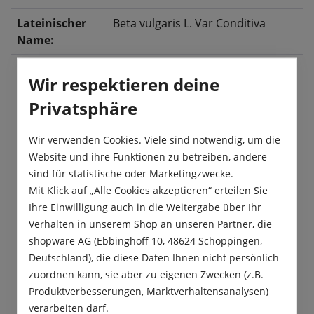
Lateinischer
Beta vulgaris L. Var Conditiva
Name:
Ernte:
Juli
, August
, September
, Oktober
,
Wir respektieren deine
November
Privatsphäre
Wir verwenden Cookies. Viele sind notwendig, um die
Beschreibung
Website und ihre Funktionen zu betreiben, andere
Die Rote Rüben Sorte „Tonda di Chioggia“ besitzen
sind für statistische oder Marketingzwecke.
einen feinen aromatischen Geschmack. Diese
Mit Klick auf „Alle Cookies akzeptieren“ erteilen Sie
Weiße Bete hat rote Ringe und i…
Mehr
Ihre Einwilligung auch in die Weitergabe über Ihr
Verhalten in unserem Shop an unseren Partner, die
Produktsicherheit
shopware AG (Ebbinghoff 10, 48624 Schöppingen,
Deutschland), die diese Daten Ihnen nicht persönlich
zuordnen kann, sie aber zu eigenen Zwecken (z.B.
Produktverbesserungen, Marktverhaltensanalysen)
verarbeiten darf.