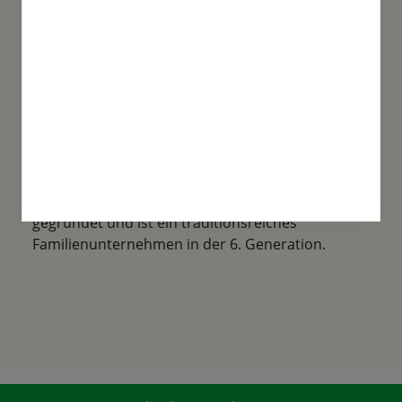
Familientradition
Samen-Fetzer wurde 1865 in Gönningen
gegründet und ist ein traditionsreiches
Familienunternehmen in der 6. Generation.