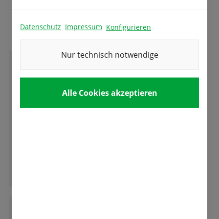
Das sagen unsere Kunden
Datenschutz
Impressum
Konfigurieren
Nur technisch notwendige
D
Dennis Clauss
Alle Cookies akzeptieren
Gute Ware, gedeiht auch im rauhen
Erzgebirgsklima. Danke
Ganze Bewertung lesen