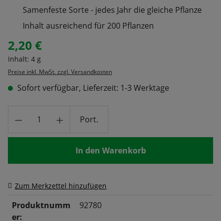
Samenfeste Sorte - jedes Jahr die gleiche Pflanze
Inhalt ausreichend für 200 Pflanzen
2,20 €
Regulärer Preis:
Inhalt:
4 g
Preise inkl. MwSt. zzgl. Versandkosten
Sofort verfügbar, Lieferzeit: 1-3 Werktage
Produkt Anzahl: Gib den gewünschten Wert
Port.
In den Warenkorb
Zum Merkzettel hinzufügen
Produktnumm
92780
er: