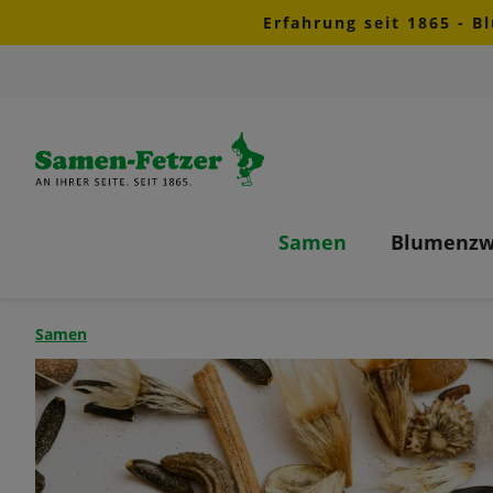
Erfahrung seit 1865 - B
m Hauptinhalt springen
Zur Suche springen
Zur Hauptnavigation springen
Samen
Blumenzw
Samen