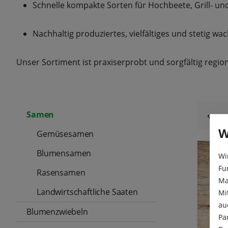
Schnelle kompakte Sorten für Hochbeete, Grill- u
Nachhaltig produziertes, vielfältiges und stetig w
Unser Sortiment ist praxiserprobt und sorgfältig reg
Samen
W
Gemüsesamen
Blumensamen
Wi
Aus
Fu
Rasensamen
Ma
Landwirtschaftliche Saaten
Mi
au
Blumenzwiebeln
Pa