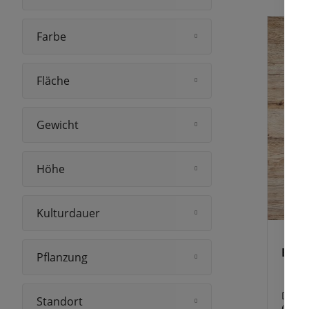
Sorten
Farbe
Fläche
Gewicht
Höhe
Kulturdauer
Bart
Pflanzung
Die g
Standort
eine 