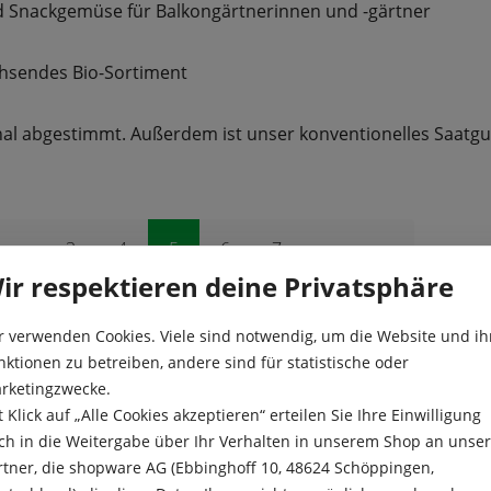
nd Snackgemüse für Balkongärtnerinnen und -gärtner
achsendes Bio-Sortiment
ional abgestimmt. Außerdem ist unser konventionelles Saat
Seite
Seite
Seite
Seite
Seite
3
4
5
6
7
ir respektieren deine Privatsphäre
r verwenden Cookies. Viele sind notwendig, um die Website und ih
verkauft
nktionen zu betreiben, andere sind für statistische oder
rketingzwecke.
t Klick auf „Alle Cookies akzeptieren“ erteilen Sie Ihre Einwilligung
ch in die Weitergabe über Ihr Verhalten in unserem Shop an unse
rtner, die shopware AG (Ebbinghoff 10, 48624 Schöppingen,