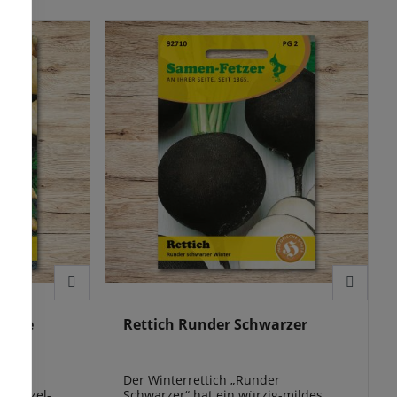
eht die
unterstützen Sie die Erhaltung der
 die Reife
Sortenvielfalt.
r vorhanden
silie
Rettich Runder Schwarzer
rzeln
Der Winterrettich „Runder
e Wurzel-
Schwarzer“ hat ein würzig-mildes