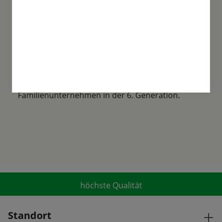
Familientradition
Samen-Fetzer wurde 1865 in Gönningen
gegründet und ist ein traditionsreiches
Familienunternehmen in der 6. Generation.
höchste Qualität
Standort