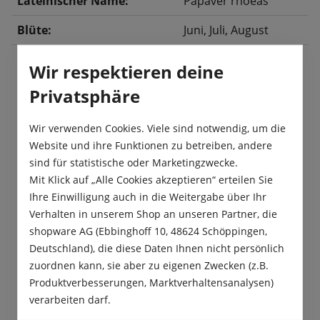
Lateinischer Name:
Papaver rhoeas
Blüte:
Juni
, Juli
, August
Wir respektieren deine
Privatsphäre
Beschreibung
Diese seidenpapier artigen, rot leuchtenden
Wir verwenden Cookies. Viele sind notwendig, um die
Blüten haben eine braune Blütenmitte. Wilder
Website und ihre Funktionen zu betreiben, andere
Mohn ist hervorragend als Beetpflan…
Mehr
sind für statistische oder Marketingzwecke.
Mit Klick auf „Alle Cookies akzeptieren“ erteilen Sie
Produktsicherheit
Ihre Einwilligung auch in die Weitergabe über Ihr
Verhalten in unserem Shop an unseren Partner, die
shopware AG (Ebbinghoff 10, 48624 Schöppingen,
Deutschland), die diese Daten Ihnen nicht persönlich
zuordnen kann, sie aber zu eigenen Zwecken (z.B.
Produktverbesserungen, Marktverhaltensanalysen)
Das sagen unsere Kunden
verarbeiten darf.