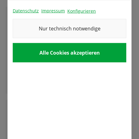
Datenschutz
Impressum
Konfigurieren
C
Christine Schumacher
Nur technisch notwendige
Sehr kompetente und freundliche Beratung
Alle Cookies akzeptieren
und gute und vielseitige Auswahl an
Blumenzwiebeln.
Ganze Bewertung lesen
C
Cornelia H.