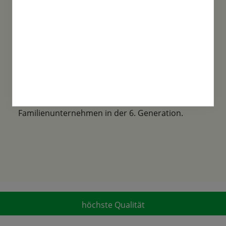
Familientradition
Samen-Fetzer wurde 1865 in Gönningen
gegründet und ist ein traditionsreiches
Familienunternehmen in der 6. Generation.
höchste Qualität