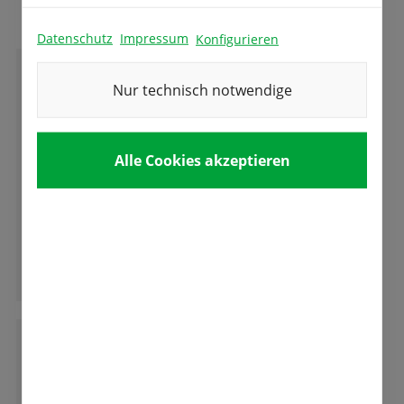
Datenschutz
Impressum
Konfigurieren
D
Nur technisch notwendige
Dieter F. Heinlin
Alle Cookies akzeptieren
Ein Besuch insbesondere während der
Tulpenbluetr ist sehr zu empfehlen. Die ganze
Vielfalt der aus den Samen bzw. Zwiebeln von
Fa. Fetzer entsteht ist erstaunlich. Zu
empfehlen ist auch ein Besuch des
Ganze Bewertung lesen
Tulpencafe unweit im Seniorenheim im UG.
G
Gerda Auchter