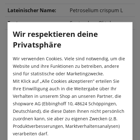
Lateinischer Name:
Petroselium crispum L
Ernte:
September
, Oktober
Wir respektieren deine
Privatsphäre
Beschreibung
Wir verwenden Cookies. Viele sind notwendig, um die
Mit ihren starken Pfahlwurzeln erinnert die
Website und ihre Funktionen zu betreiben, andere
vitaminreiche Wurzel-Petersilie sehr an eine
sind für statistische oder Marketingzwecke.
Möhre. Als Küchengewürz findet sie…
Mehr
Mit Klick auf „Alle Cookies akzeptieren“ erteilen Sie
Ihre Einwilligung auch in die Weitergabe über Ihr
Produktsicherheit
Verhalten in unserem Shop an unseren Partner, die
shopware AG (Ebbinghoff 10, 48624 Schöppingen,
Deutschland), die diese Daten Ihnen nicht persönlich
zuordnen kann, sie aber zu eigenen Zwecken (z.B.
Produktverbesserungen, Marktverhaltensanalysen)
verarbeiten darf.
Das sagen unsere Kunden