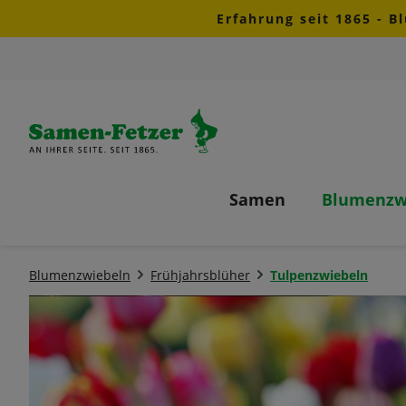
Erfahrung seit 1865 - B
m Hauptinhalt springen
Zur Suche springen
Zur Hauptnavigation springen
Samen
Blumenzw
Blumenzwiebeln
Frühjahrsblüher
Tulpenzwiebeln