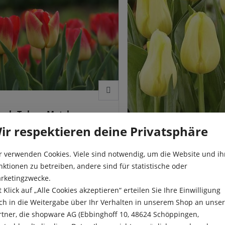
mph-Tulpen Match
ir respektieren deine Privatsphäre
riumph-Tulpe 'Match' vereint
se Eleganz mit einer raffinierten
r verwenden Cookies. Viele sind notwendig, um die Website und ih
ebung. Ihre Blüten erscheinen
t:
10 Stück
nktionen zu betreiben, andere sind für statistische oder
Triumph-Tulpen Harv
nem weichen Rot, das mit zarten
rketingzwecke.
efarbenen Akzenten und einem
0 €*
pro Pack.
en Gelbton spielt. Diese
t Klick auf „Alle Cookies akzeptieren“ erteilen Sie Ihre Einwilligung
nische Farbkomposition
Die Triumph-Tulpe ‘Harve
ch in die Weitergabe über Ihr Verhalten in unserem Shop an unse
iht der Tulpe eine warme,
beeindruckt durch ihren k
dliche Ausstrahlung und macht
rtner, die shopware AG (Ebbinghoff 10, 48624 Schöppingen,
sanften Farbton: ein feine
In den Warenkorb
Inhalt:
10 Stück
u einem perfekten Akzent in
Butterblumengelb, das Fr