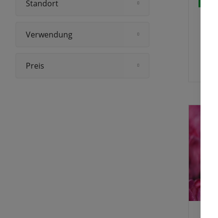
Standort
Hauch
Charm
hervo
Frühb
Verwendung
schön
weiße
wie 'L
Preis
Marve
blaue
gelbe
zaube
Frühl
robus
kräfti
ausge
Pflan
Auch 
'Royal
Haltba
zarte
jede 
Ten' i
die a
elega
Frühl
königl