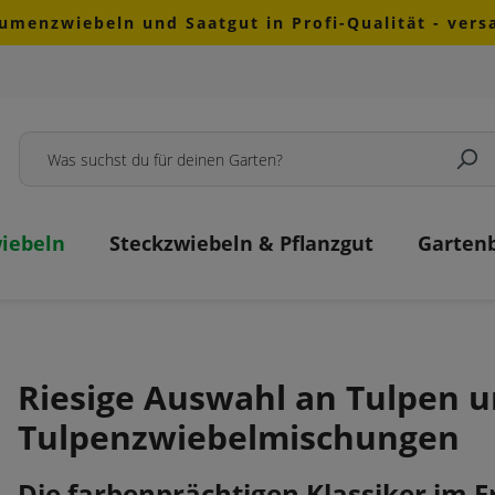
lumenzwiebeln und Saatgut in Profi-Qualität - ver
iebeln
Steckzwiebeln & Pflanzgut
Garten
Riesige Auswahl an Tulpen 
Tulpenzwiebelmischungen
Die farbenprächtigen Klassiker im F