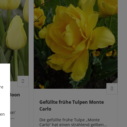
re
est Moon
Gefüllte frühe Tulpen Monte
Carlo
st Moon’
ren
laren,
Die gefüllte frühe Tulpe „Monte
s
Carlo“ hat einen strahlend gelben
ische und