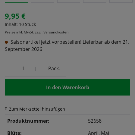
9,95 €
Regulärer Preis:
Inhalt:
10 Stück
Preise inkl. MwSt. zzgl. Versandkosten
Saisonartikel jetzt vorbestellen! Lieferbar ab dem 21.
September 2026
Produkt Anzahl: Gib den gewünschten Wert
Pack.
In den Warenkorb
Zum Merkzettel hinzufügen
Produktnummer:
52658
Blüte:
April
, Mai