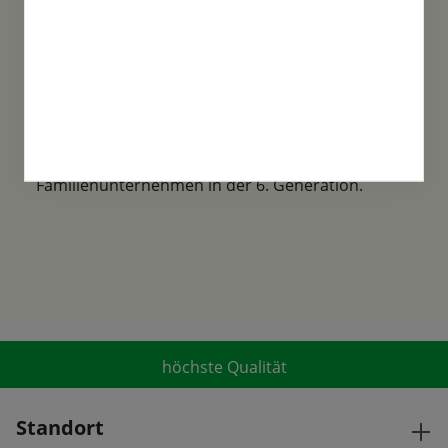
Familientradition
Samen-Fetzer wurde 1865 in Gönningen
gegründet und ist ein traditionsreiches
Familienunternehmen in der 6. Generation.
höchste Qualität
Standort