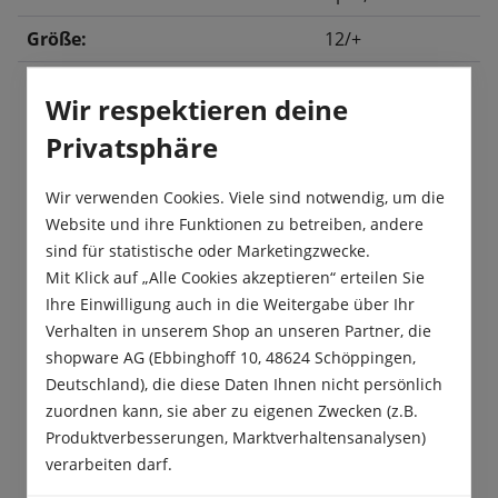
Größe:
12/+
Wir respektieren deine
Beschreibung
Privatsphäre
Die Papagei-Tulpe 'Elsenburg' ist eine echte
Wir verwenden Cookies. Viele sind notwendig, um die
Erscheinung im Frühlingsgarten – extravagant,
Website und ihre Funktionen zu betreiben, andere
üppig und voller Charakter. Ihre…
Mehr
sind für statistische oder Marketingzwecke.
Produktsicherheit
Mit Klick auf „Alle Cookies akzeptieren“ erteilen Sie
Ihre Einwilligung auch in die Weitergabe über Ihr
Verhalten in unserem Shop an unseren Partner, die
shopware AG (Ebbinghoff 10, 48624 Schöppingen,
Deutschland), die diese Daten Ihnen nicht persönlich
zuordnen kann, sie aber zu eigenen Zwecken (z.B.
Das sagen unsere Kunden
Produktverbesserungen, Marktverhaltensanalysen)
verarbeiten darf.