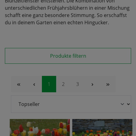
Blühzeitfenster entstehen. Die Kombination von
unterschiedlichen Frühjahrsblühern in einer Mischung
schafft eine ganz besondere Stimmung. So erschaffst
du in deinem Garten einen echten Hingucker.
Produkte filtern
Seite
Seite
Seite
1
2
3