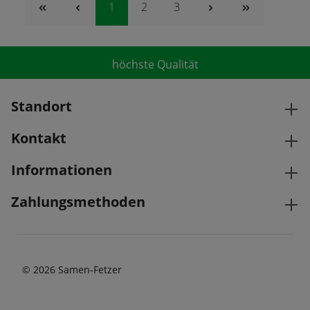
Seite
Seite
Seite
1
2
3
auch als Unterbepflanzung
zwischen Rosen und am
Gehölzrand.
höchste Qualität
Standort
Kontakt
Informationen
Zahlungsmethoden
© 2026 Samen-Fetzer