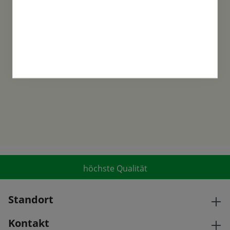
Familientradition
Samen-Fetzer wurde 1865 in Gönningen
gegründet und ist ein traditionsreiches
Familienunternehmen in der 6. Generation.
höchste Qualität
Standort
Kontakt