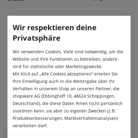
Wir respektieren deine
Beschreibung
Privatsphäre
Diese Tulpen Prachtmischung besteht aus über 20
hochwertigen Tulpensorten, welche sehr gut für
Beete und zum Schnitt geeigne…
Mehr
Wir verwenden Cookies. Viele sind notwendig, um die
Website und ihre Funktionen zu betreiben, andere
Produktsicherheit
sind für statistische oder Marketingzwecke.
Mit Klick auf „Alle Cookies akzeptieren“ erteilen Sie
Ihre Einwilligung auch in die Weitergabe über Ihr
Verhalten in unserem Shop an unseren Partner, die
shopware AG (Ebbinghoff 10, 48624 Schöppingen,
Deutschland), die diese Daten Ihnen nicht persönlich
Das sagen unsere Kunden
zuordnen kann, sie aber zu eigenen Zwecken (z.B.
Produktverbesserungen, Marktverhaltensanalysen)
verarbeiten darf.