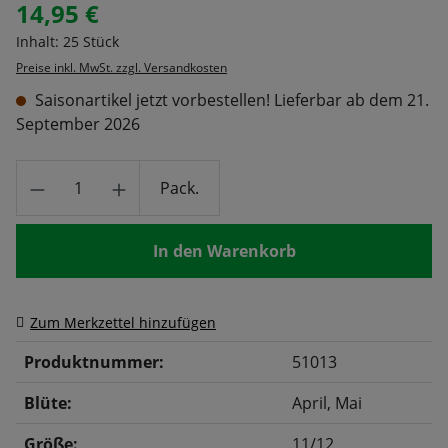
14,95 €
Regulärer Preis:
Inhalt:
25 Stück
Preise inkl. MwSt. zzgl. Versandkosten
Saisonartikel jetzt vorbestellen! Lieferbar ab dem 21.
September 2026
Produkt Anzahl: Gib den gewünschten Wert
Pack.
In den Warenkorb
Zum Merkzettel hinzufügen
Produktnummer:
51013
Blüte:
April
, Mai
Größe:
11/12