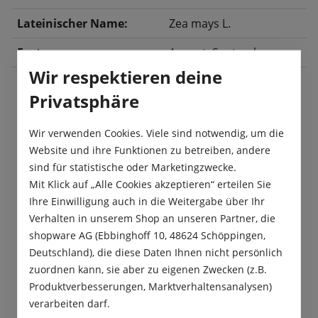
Lateinischer Name:
Zea mays L.
Ernte:
August
, September
Wir respektieren deine
Privatsphäre
Beschreibung
Wir verwenden Cookies. Viele sind notwendig, um die
„Golden Bantam“ ist ein leckerer Zuckermais, der
Website und ihre Funktionen zu betreiben, andere
goldgelbe, süße Körner hat. Zuckermais ist sehr
sind für statistische oder Marketingzwecke.
beliebt als Frischgemüse zu…
Mehr
Mit Klick auf „Alle Cookies akzeptieren“ erteilen Sie
Ihre Einwilligung auch in die Weitergabe über Ihr
Produktsicherheit
Verhalten in unserem Shop an unseren Partner, die
shopware AG (Ebbinghoff 10, 48624 Schöppingen,
Deutschland), die diese Daten Ihnen nicht persönlich
zuordnen kann, sie aber zu eigenen Zwecken (z.B.
Produktverbesserungen, Marktverhaltensanalysen)
verarbeiten darf.
Das sagen unsere Kunden