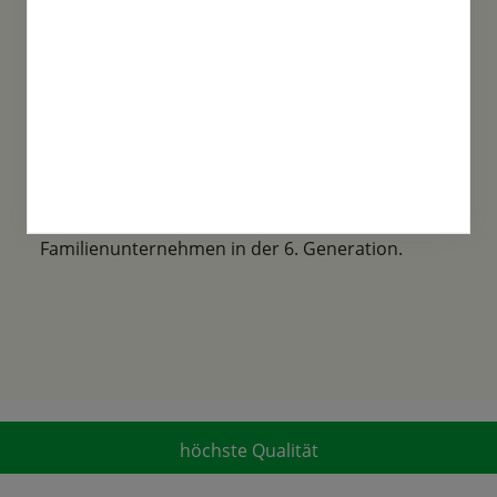
Familientradition
Samen-Fetzer wurde 1865 in Gönningen
gegründet und ist ein traditionsreiches
Familienunternehmen in der 6. Generation.
höchste Qualität