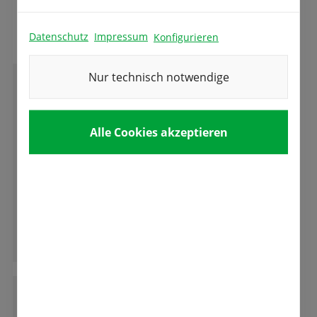
Das sagen unsere Kunden
Datenschutz
Impressum
Konfigurieren
Nur technisch notwendige
B
Bianca Hennig
Alle Cookies akzeptieren
Superauswahl, gute Beratung, tolle Zwiebeln!
Kann ich nur ausnahmslos empfehlen.
Ganze Bewertung lesen
E
Eva-Maria Öfner