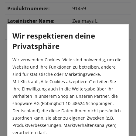
Produktnummer:
91459
Lateinischer Name:
Zea mays L.
Ernte:
August
, September
Wir respektieren deine
Privatsphäre
Beschreibung
Wir verwenden Cookies. Viele sind notwendig, um die
Website und ihre Funktionen zu betreiben, andere
„Golden Bantam“ ist ein leckerer Zuckermais, der
sind für statistische oder Marketingzwecke.
goldgelbe, süße Körner hat. Zuckermais ist sehr
Mit Klick auf „Alle Cookies akzeptieren“ erteilen Sie
beliebt als Frischgemüse zu…
Mehr
Ihre Einwilligung auch in die Weitergabe über Ihr
Verhalten in unserem Shop an unseren Partner, die
Produktsicherheit
shopware AG (Ebbinghoff 10, 48624 Schöppingen,
Deutschland), die diese Daten Ihnen nicht persönlich
zuordnen kann, sie aber zu eigenen Zwecken (z.B.
Produktverbesserungen, Marktverhaltensanalysen)
verarbeiten darf.