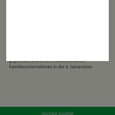
Familientradition
Samen-Fetzer wurde 1865 in Gönningen
gegründet und ist ein traditionsreiches
Familienunternehmen in der 6. Generation.
höchste Qualität