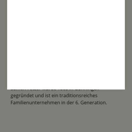
Saatgut, über spezielle Mischungen bis
Historische Sorten ist alles mit dabei!
Familientradition
Samen-Fetzer wurde 1865 in Gönningen
gegründet und ist ein traditionsreiches
Familienunternehmen in der 6. Generation.