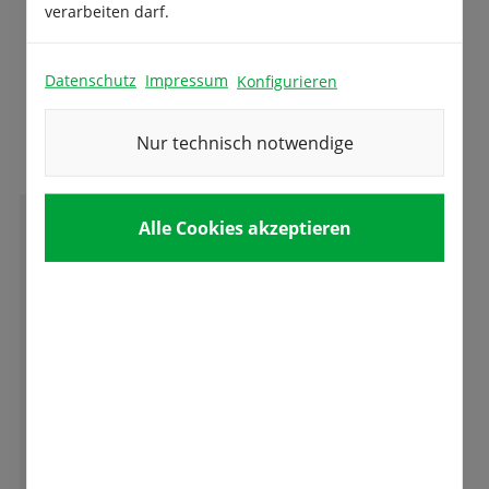
verarbeiten darf.
Datenschutz
Impressum
Konfigurieren
Das sagen unsere Kunden
Nur technisch notwendige
Alle Cookies akzeptieren
E
Eva-Maria Öfner
Absolut empfehlenswert! Freundlicher und
kompetenter Service, tolle Qualität und
Auswahl! Wir freuen uns auf die Tulpenblüte.
Ganze Bewertung lesen