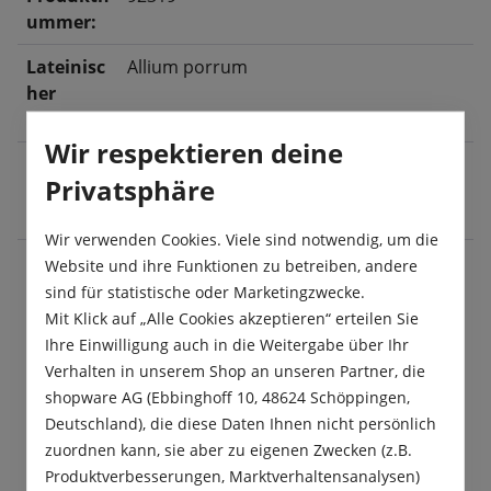
ummer:
Lateinisc
Allium porrum
her
Name:
Wir respektieren deine
Ernte:
Januar
, Februar
, März
, Juli
, August
,
Privatsphäre
September
, Oktober
, November
,
Dezember
Wir verwenden Cookies. Viele sind notwendig, um die
Website und ihre Funktionen zu betreiben, andere
sind für statistische oder Marketingzwecke.
Beschreibung
Mit Klick auf „Alle Cookies akzeptieren“ erteilen Sie
Ihre Einwilligung auch in die Weitergabe über Ihr
„Blaugrüner Winter/Farinto“ ist ein
Verhalten in unserem Shop an unseren Partner, die
bewährter,langschaftiger Winterlauch, der einen
shopware AG (Ebbinghoff 10, 48624 Schöppingen,
weißen Schaft hat und ein gesundes, bla…
Mehr
Deutschland), die diese Daten Ihnen nicht persönlich
zuordnen kann, sie aber zu eigenen Zwecken (z.B.
Produktsicherheit
Produktverbesserungen, Marktverhaltensanalysen)