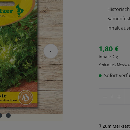
Historisch
Samenfeste
Inhalt aus
1,80 €
Regulärer Prei
Inhalt:
2 g
Preise inkl. MwSt. 
Sofort verfü
Produkt A
Zum Merkzett