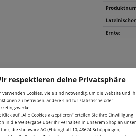
Produktnum
Lateinische
Ernte:
ir respektieren deine Privatsphäre
r verwenden Cookies. Viele sind notwendig, um die Website und ih
kompakte, mittelgroße,
Aussaat:
nktionen zu betreiben, andere sind für statistische oder
französische Frisée Endivien
rketingzwecke.
et. „Grüner Krauser“ ist sehr
Aussaattiefe
t Klick auf „Alle Cookies akzeptieren“ erteilen Sie Ihre Einwilligung
orragend für Mischsalate und
Besonderheit
ch in die Weitergabe über Ihr Verhalten in unserem Shop an unse
Köpfe 2 Wochen vor der
rtner, die shopware AG (Ebbinghoff 10, 48624 Schöppingen,
erden. Säen Sie nicht zu
Ernte: