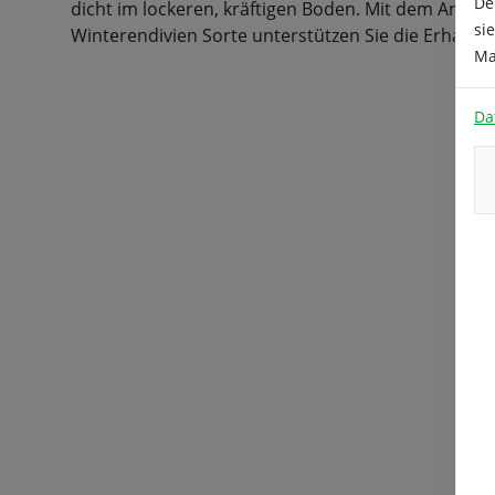
De
dicht im lockeren, kräftigen Boden. Mit dem Anbau
si
Winterendivien Sorte unterstützen Sie die Erhaltung
Ma
Da