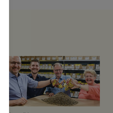
en
sie mit Freude dabei sind.
nd
h
r und
d
wieder
🌟