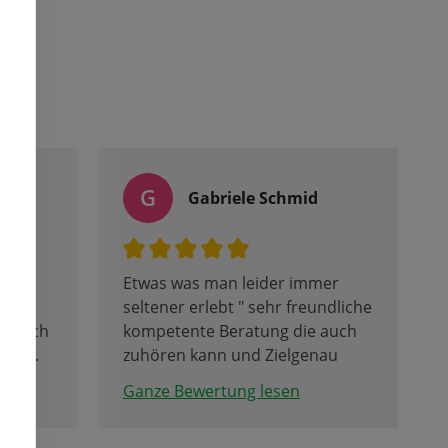
G
Gabriele Schmid
Etwas was man leider immer
in
seltener erlebt " sehr freundliche
nd auch
kompetente Beratung die auch
beln.
zuhören kann und Zielgenau
berät und das in allen Sparten.
Ganze Bewertung lesen
uch der
Tolle Firma mit erstklassigen
kte
Team denen man anmerkt das