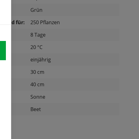
Grün
chend für:
250 Pflanzen
8 Tage
tur:
20 °C
einjährig
d:
30 cm
nd:
40 cm
Sonne
:
Beet