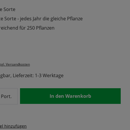
e Sorte
 Sorte - jedes Jahr die gleiche Pflanze
reichend für 250 Pflanzen
s:
zzgl. Versandkosten
gbar, Lieferzeit: 1-3 Werktage
nzahl: Gib den gewünschten Wert ein od
In den Warenkorb
Port.
el hinzufügen