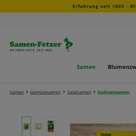
Erfahrung seit 1865 - B
m Hauptinhalt springen
Zur Suche springen
Zur Hauptnavigation springen
Samen
Blumenzw
Samen
Gemüsesamen
Salatsamen
Endiviensamen
Bildergalerie überspringen