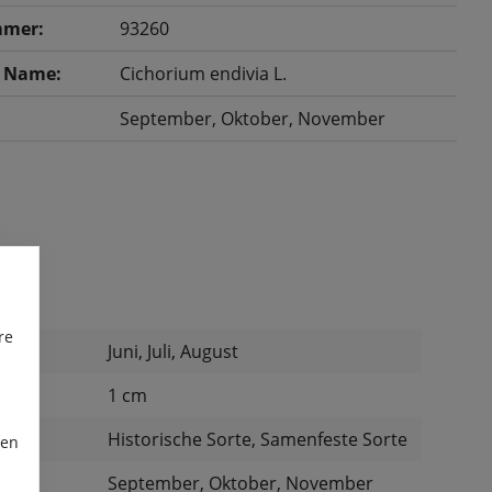
mer:
93260
r Name:
Cichorium endivia L.
September
, Oktober
, November
re
Juni, Juli, August
:
1 cm
:
Historische Sorte, Samenfeste Sorte
ren
September, Oktober, November