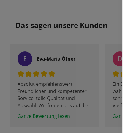
Das sagen unsere Kunden
E
D
Eva-Maria Öfner
Absolut empfehlenswert!
Ein Besu
Freundlicher und kompetenter
während 
Service, tolle Qualität und
sehr zu 
Auswahl! Wir freuen uns auf die
Vielfalt
Tulpenblüte.
Zwiebeln 
Ganze Bewertung lesen
Ganze Be
ist ersta
auch ein