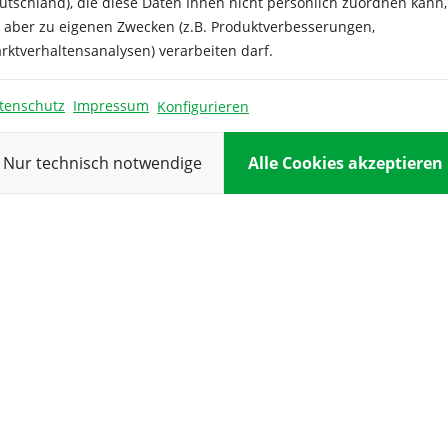
utschland), die diese Daten Ihnen nicht persönlich zuordnen kann,
 dieser historischen
e aber zu eigenen Zwecken (z.B. Produktverbesserungen,
 der Sortenvielfalt.
Farbe:
rktverhaltensanalysen) verarbeiten darf.
Inhalt ausrei
tenschutz
Impressum
Konfigurieren
Keimdauer:
Keimtempera
Nur technisch notwendige
Alle Cookies akzeptieren
Kulturdauer:
Pflanzabstan
Reihenabsta
Standort:
Verwendung