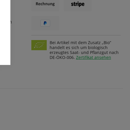
ungen
Bei Artikel mit dem Zusatz „Bio“
handelt es sich um biologisch
erzeugtes Saat- und Pflanzgut nach
DE-ÖKO-006.
Zertifikat ansehen