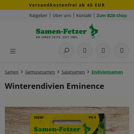
Versandkostenfrei ab 45 EUR
Zum Hauptinhalt springen
Ratgeber
Über uns
Kontakt
Zum B2B-Shop
Samen
Gemüsesamen
Salatsamen
Endiviensamen
Winterendivien Eminence
Bildergalerie überspringen