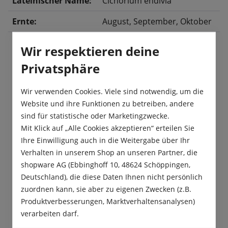
Lateinischer Name:
Cichorium endivia
Ernte:
August
, September
, Oktober
Wir respektieren deine
Privatsphäre
Beschreibung
Der Winterendivien Salat „Eminence“ besitzt sehr
Wir verwenden Cookies. Viele sind notwendig, um die
große, dicht gefüllte Köpfe. Diese hervorragende
Website und ihre Funktionen zu betreiben, andere
Profisorte ist selbst blei…
Mehr
sind für statistische oder Marketingzwecke.
Mit Klick auf „Alle Cookies akzeptieren“ erteilen Sie
Produktsicherheit
Ihre Einwilligung auch in die Weitergabe über Ihr
Verhalten in unserem Shop an unseren Partner, die
shopware AG (Ebbinghoff 10, 48624 Schöppingen,
Deutschland), die diese Daten Ihnen nicht persönlich
zuordnen kann, sie aber zu eigenen Zwecken (z.B.
Produktverbesserungen, Marktverhaltensanalysen)
Das sagen unsere Kunden
verarbeiten darf.