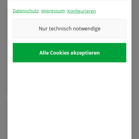
Datenschutz
Impressum
Konfigurieren
G
Gerda Auchter
Nur technisch notwendige
Sehr gute Samen und Beratung. Kann man
Alle Cookies akzeptieren
gut weiter empfehlen. Preis und Leistung gut
Ganze Bewertung lesen
M
Marzella Parth