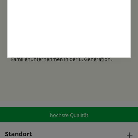
Familientradition
Samen-Fetzer wurde 1865 in Gönningen
gegründet und ist ein traditionsreiches
Familienunternehmen in der 6. Generation.
höchste Qualität
Standort