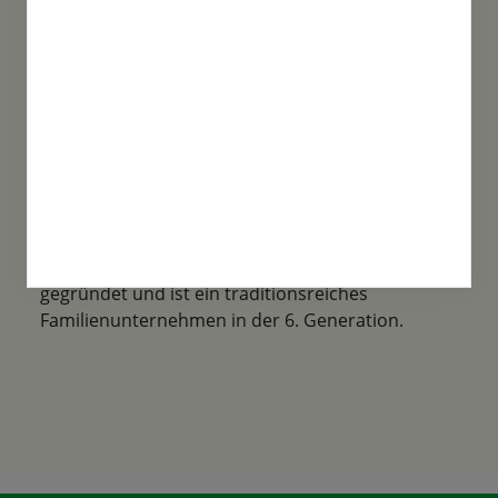
Familientradition
Samen-Fetzer wurde 1865 in Gönningen
gegründet und ist ein traditionsreiches
Familienunternehmen in der 6. Generation.