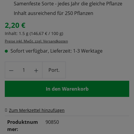
Samenfeste Sorte - jedes Jahr die gleiche Pflanze
Inhalt ausreichend für 250 Pflanzen
2,20 €
Regulärer Preis:
Inhalt:
1.5 g
(146,67 € / 100 g)
Preise inkl. MwSt. zzgl. Versandkosten
Sofort verfügbar, Lieferzeit: 1-3 Werktage
Produkt Anzahl: Gib den gewünschten Wert
Port.
In den Warenkorb
Zum Merkzettel hinzufügen
Produktnum
90850
mer: