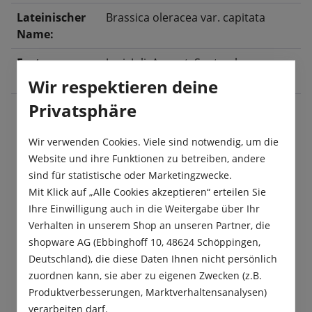
Lateinischer
Brassica oleracea var. capitata
Name:
Ernte:
Juni
, Juli
, August
, September
,
Oktober
, November
Wir respektieren deine
Privatsphäre
Beschreibung
Wir verwenden Cookies. Viele sind notwendig, um die
Website und ihre Funktionen zu betreiben, andere
„Dithmarscher“ ist eine besonders frühe
sind für statistische oder Marketingzwecke.
Weißkohlsorte mit festen Köpfen und wenig
Mit Klick auf „Alle Cookies akzeptieren“ erteilen Sie
Außenblättern. Dieser Weißkohl hat einen s…
Ihre Einwilligung auch in die Weitergabe über Ihr
Mehr
Verhalten in unserem Shop an unseren Partner, die
shopware AG (Ebbinghoff 10, 48624 Schöppingen,
Produktsicherheit
Deutschland), die diese Daten Ihnen nicht persönlich
zuordnen kann, sie aber zu eigenen Zwecken (z.B.
Produktverbesserungen, Marktverhaltensanalysen)
verarbeiten darf.