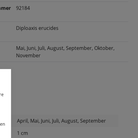
mmer
92184
Diploaxis erucides
Mai
, Juni
, Juli
, August
, September
, Oktober
,
November
re
April, Mai, Juni, Juli, August, September
ren
:
1 cm