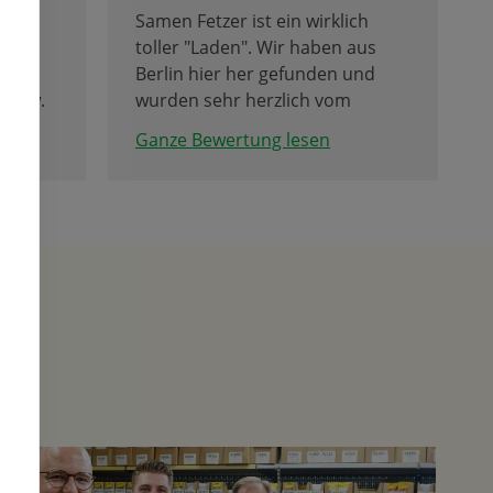
Samen Fetzer ist ein wirklich
 ist
toller "Laden". Wir haben aus
anze
Berlin hier her gefunden und
n bzw.
wurden sehr herzlich vom
tsteht
Personal vor Ort empfangen.
Ganze Bewertung lesen
len ist
Der Verkaufsraum wurde
encafe
Corona bedingt leider auf zwei
im UG.
Container verkleinert -
hoffentlich ist das bald vorbei.
Beeindruckend ist die Freifläche /
Probefeld, auf dem ihr alles
erdenkliches Zwiebeln Saatgut,
Blumenzwiebeln, Steckzwiebeln
usw. bestaunen könnt. Leider
waren wir noch etwas zu früh im
Jahr, so dass die volle
Blütenpracht noch in der Erde
steckte... Absolut zu empfehlen