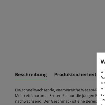
W
Wi
Beschreibung
Produktsicherheit
Fu
Ma
Mi
Die schnellwachsende, vitaminreiche Wasabi-Rauke
au
Meerretticharoma. Ernten Sie nur die jungen Blätte
Pa
nachwachsend. Der Geschmack ist eine Bereicherun