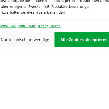
utschland), die diese Daten Ihnen nicht persönlich zuordnen kann,
sta, Pizza und für Suppen
Besonderheit
e aber zu eigenen Zwecken (z.B. Produktverbesserungen,
rzehrt und angerichtet
rktverhaltensanalysen) verarbeiten darf.
nterstützen Sie die
Ernte:
tenschutz
Impressum
Konfigurieren
Farbe:
Nur technisch notwendige
Alle Cookies akzeptieren
Höhe:
Inhalt
ausreichend 
Keimdauer:
Keimtempera
Kulturdauer:
Pflanzabstan