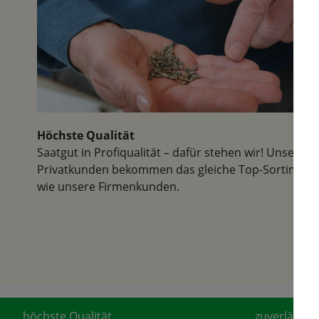
Ich war 
aber mit 
letzten 
man hier
wunderb
Höchste Qualität
Saatgut in Profiqualität – dafür stehen wir! Unsere
Privatkunden bekommen das gleiche Top-Sortiment
wie unsere Firmenkunden.
höchste Qualität
zuverlässige