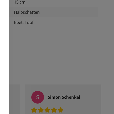
nd:
15 cm
Halbschatten
:
Beet, Topf
S
Simon Schenkel