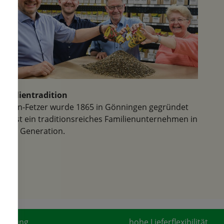
und vermutlich kommen wir
nächstes Jahr wieder. Vielen
Dank!
Familientradition
Samen-Fetzer wurde 1865 in Gönningen gegründet
und ist ein traditionsreiches Familienunternehmen in
der 6. Generation.
fahrung
hohe Lieferflexibilität