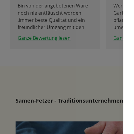
Bin von der angebotenen Ware
Wer Tulpe
noch nie enttäuscht worden
Garten, o
,immer beste Qualität und ein
pflanzen 
freundlicher Umgang mit den
umwerfe
Kunden.
Hier mus
Ganze Bewertung lesen
Ganze Be
Bild auf
entschei
Tulpen i
Ort besic
Rechtzei
werden d
geliefert
mehr. Di
lange ni
Samen-Fetzer - Traditionsunternehmen in d
der Tulp
Kommen S
Tulpenb
und lasse