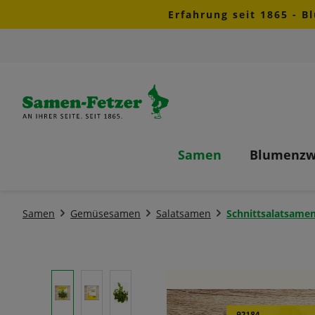
Erfahrung seit 1865 - B
m Hauptinhalt springen
Zur Suche springen
Zur Hauptnavigation springen
Samen
Blumenzw
Samen
Gemüsesamen
Salatsamen
Schnittsalatsame
Bildergalerie überspringen