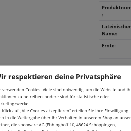
Produktnu
:
Lateinischer
Name:
Ernte:
ir respektieren deine Privatsphäre
r verwenden Cookies. Viele sind notwendig, um die Website und ih
nktionen zu betreiben, andere sind für statistische oder
rketingzwecke.
t Klick auf „Alle Cookies akzeptieren“ erteilen Sie Ihre Einwilligung
 hat ein würziges
Aussaat:
ch in die Weitergabe über Ihr Verhalten in unserem Shop an unse
r, denn die Rauke ist
rtner, die shopware AG (Ebbinghoff 10, 48624 Schöppingen,
g für ihr Salatsortiment.
Aussaattiefe