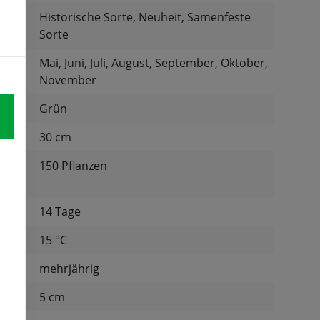
:
Historische Sorte, Neuheit, Samenfeste
Sorte
Mai, Juni, Juli, August, September, Oktober,
November
Grün
30 cm
150 Pflanzen
für:
14 Tage
tur:
15 °C
mehrjährig
d:
5 cm