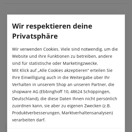
Beschreibung
Wir respektieren deine
Das einzigartige Aussehen, der unkomplizierte
Privatsphäre
Anbau und der hohe Ertrag zeichnen diese
Physalis Tomatillo aus. Die Früchte s…
Mehr
Wir verwenden Cookies. Viele sind notwendig, um die
Website und ihre Funktionen zu betreiben, andere
Produktsicherheit
sind für statistische oder Marketingzwecke.
Mit Klick auf „Alle Cookies akzeptieren“ erteilen Sie
Ihre Einwilligung auch in die Weitergabe über Ihr
Verhalten in unserem Shop an unseren Partner, die
shopware AG (Ebbinghoff 10, 48624 Schöppingen,
Deutschland), die diese Daten Ihnen nicht persönlich
Das sagen unsere Kunden
zuordnen kann, sie aber zu eigenen Zwecken (z.B.
Produktverbesserungen, Marktverhaltensanalysen)
verarbeiten darf.