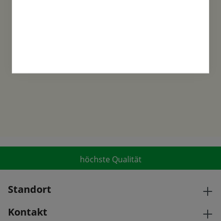
Familientradition
Samen-Fetzer wurde 1865 in Gönningen
gegründet und ist ein traditionsreiches
Familienunternehmen in der 6. Generation.
höchste Qualität
Standort
Kontakt